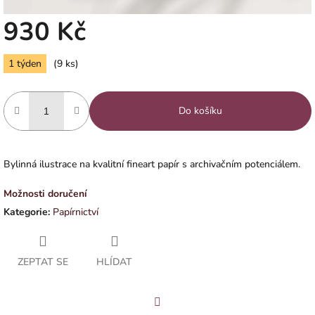
930 Kč
Měrná
1 týden
(9 ks)
cena:
Do košíku
Bylinná ilustrace na kvalitní fineart papír s archivačním potenciálem.
Možnosti doručení
Kategorie
:
Papírnictví
ZEPTAT SE
HLÍDAT