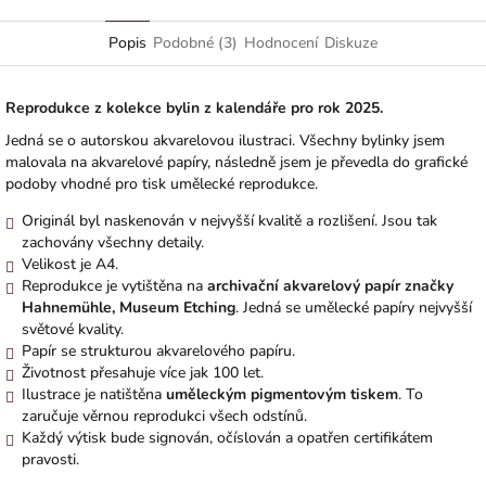
Facebook
Popis
Podobné (3)
Hodnocení
Diskuze
Reprodukce z kolekce bylin z kalendáře pro rok 2025.
Jedná se o autorskou akvarelovou ilustraci. Všechny bylinky jsem
malovala na akvarelové papíry, následně jsem je převedla do grafické
podoby vhodné pro tisk umělecké reprodukce.
Originál byl naskenován v nejvyšší kvalitě a rozlišení. Jsou tak
zachovány všechny detaily.
Velikost je A4.
Reprodukce je vytištěna na
archivační akvarelový papír značky
Hahnemühle, Museum Etching
. Jedná se umělecké papíry nejvyšší
světové kvality.
Papír se strukturou akvarelového papíru.
Životnost přesahuje více jak 100 let.
Ilustrace je natištěna
uměleckým pigmentovým tiskem
. To
zaručuje věrnou reprodukci všech odstínů.
Každý výtisk bude signován, očíslován a opatřen certifikátem
pravosti.