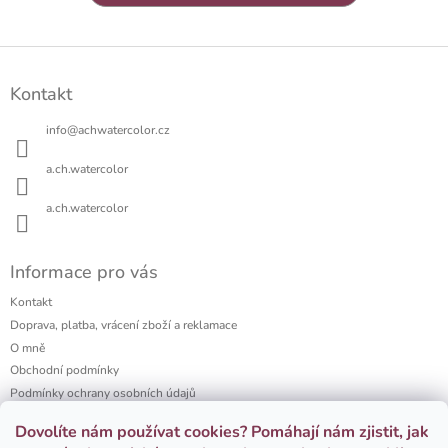
Z
á
Kontakt
p
a
info
@
achwatercolor.cz
t
í
a.ch.watercolor
a.ch.watercolor
Informace pro vás
Kontakt
Doprava, platba, vrácení zboží a reklamace
O mně
Obchodní podmínky
Podmínky ochrany osobních údajů
a.ch watercolor portfolio
Dovolíte nám používat cookies? Pomáhají nám zjistit, jak
Firemní dárky