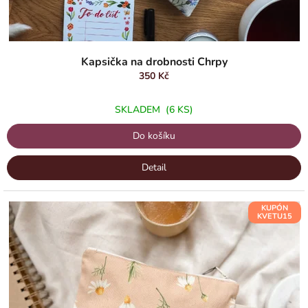
Průměrné
hodnocení
Kapsička na drobnosti Chrpy
produktu
350 Kč
je
5,0
SKLADEM
(6 KS)
z
5
Do košíku
hvězdiček.
Detail
KUPÓN
KVETU15