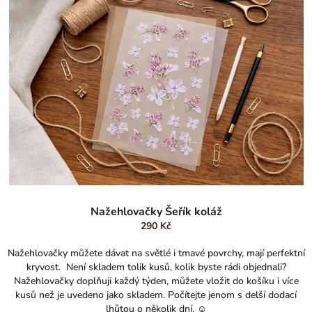
Průměrné
hodnocení
Nažehlovačky Šeřík koláž
produktu
290 Kč
je
5,0
Nažehlovačky můžete dávat na světlé i tmavé povrchy, mají perfektní
z
kryvost. Není skladem tolik kusů, kolik byste rádi objednali?
5
Nažehlovačky doplňuji každý týden, můžete vložit do košíku i více
hvězdiček.
kusů než je uvedeno jako skladem. Počítejte jenom s delší dodací
lhůtou o několik dní. ☺️