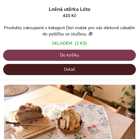
y
Průměrné
m
hodnocení
Lněná utěrka Léto
produktu
a
410 Kč
je
l
5,0
Produkty zakoupené v kategorii Den matek pro vás dárkově zabalím
u
z
do pytlíčku se stužkou. 🎁
j
5
SKLADEM
(2 KS)
hvězdiček.
u
Do košíku
b
o
Detail
t
a
n
i
c
k
é
i
l