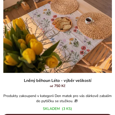
Průměrné
hodnocení
Lněný běhoun Léto - výběr velikostí
produktu
750 Kč
od
je
5,0
Produkty zakoupené v kategorii Den matek pro vás dárkově zabalím
z
do pytlíčku se stužkou. 🎁
5
SKLADEM
(3 KS)
hvězdiček.