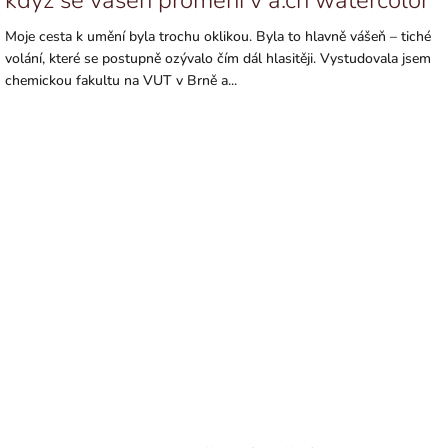
když se vášeň promění v a.ch watercolor
Moje cesta k umění byla trochu oklikou. Byla to hlavně vášeň – tiché
volání, které se postupně ozývalo čím dál hlasitěji. Vystudovala jsem
chemickou fakultu na VUT v Brně a...