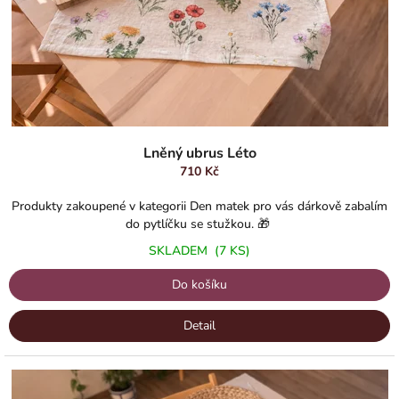
u
s
t
r
a
c
Lněný ubrus Léto
e
710 Kč
Produkty zakoupené v kategorii Den matek pro vás dárkově zabalím
do pytlíčku se stužkou. 🎁
SKLADEM
(7 KS)
Do košíku
Detail