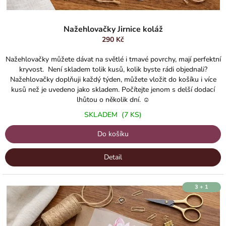
Nažehlovačky Jirnice koláž
290 Kč
Nažehlovačky můžete dávat na světlé i tmavé povrchy, mají perfektní
kryvost. Není skladem tolik kusů, kolik byste rádi objednali?
Nažehlovačky doplňuji každý týden, můžete vložit do košíku i více
kusů než je uvedeno jako skladem. Počítejte jenom s delší dodací
lhůtou o několik dní. ☺️
SKLADEM
(7 KS)
Do košíku
Detail
3 + 1