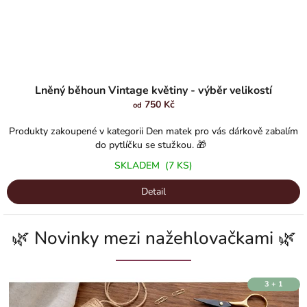
Průměrné
hodnocení
Lněný běhoun Vintage květiny - výběr velikostí
produktu
750 Kč
od
je
5,0
Produkty zakoupené v kategorii Den matek pro vás dárkově zabalím
z
do pytlíčku se stužkou. 🎁
5
SKLADEM
(7 KS)
hvězdiček.
Detail
🌿 Novinky mezi nažehlovačkami 🌿
3 + 1