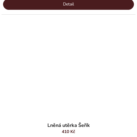
Detail
Lněná utěrka Šeřík
410 Kč