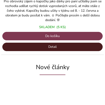
Pro obrovský zájem o kapsičky jako dárky pro paní učitelky jsem se
rozhodla udělat rychlý dotisk vyprodaných vzorů, ať máte stále z
čeho vybírat. Kapsičky budou ušity v týdnu od 8. - 12. června a
obratem je budu posílat k vám. ☺️ Počítejte prosím s delší dobou
dodání. 🌸
SKLADEM
(5 KS)
Do košíku
Detail
Nové články