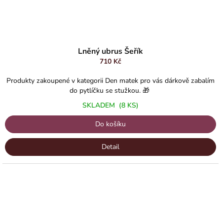
Lněný ubrus Šeřík
710 Kč
Produkty zakoupené v kategorii Den matek pro vás dárkově zabalím
do pytlíčku se stužkou. 🎁
SKLADEM
(8 KS)
Do košíku
Detail