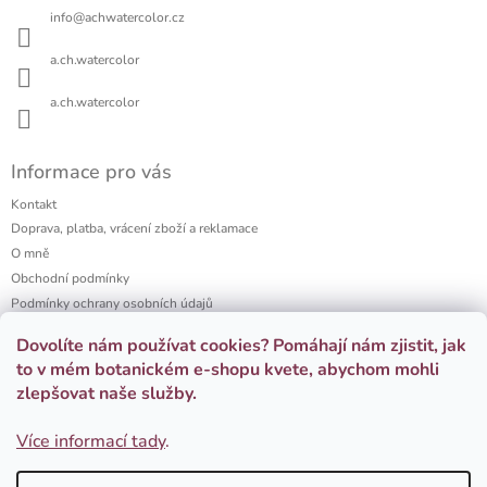
a
v
info
@
achwatercolor.cz
t
k
í
y
a.ch.watercolor
v
ý
a.ch.watercolor
p
i
s
Informace pro vás
u
Kontakt
Doprava, platba, vrácení zboží a reklamace
O mně
Obchodní podmínky
Podmínky ochrany osobních údajů
a.ch watercolor portfolio
Dovolíte nám používat cookies? Pomáhají nám zjistit, jak
Firemní dárky
to v mém botanickém e-shopu kvete, abychom mohli
zlepšovat naše služby.
Přijímáme online platby
Více informací tady
.