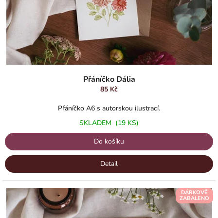
u
k
t
ů
Přáníčko Dália
85 Kč
Přáníčko A6 s autorskou ilustrací.
SKLADEM
(19 KS)
Do košíku
Detail
DÁRKOVĚ
ZABALENO