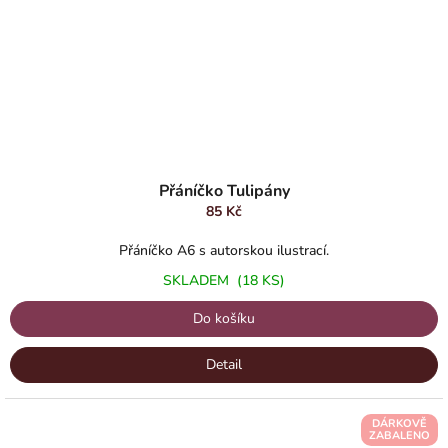
Přáníčko Tulipány
85 Kč
Přáníčko A6 s autorskou ilustrací.
SKLADEM
(18 KS)
Do košíku
Detail
DÁRKOVĚ
ZABALENO