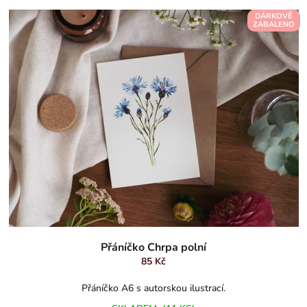
DÁRKOVĚ
ZABALENO
Průměrné
hodnocení
Přáníčko Chrpa polní
produktu
85 Kč
je
5,0
Přáníčko A6 s autorskou ilustrací.
z