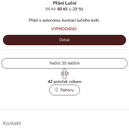
Přání Luční
85 Kč
60 Kč
(–29 %)
Přání s autorskou ilustrací lučního kvítí.
VYPRODÁNO
Detail
Načíst 20 dalších
S
1
3
t
O
r
42
položek celkem
v
á
l
n
Nahoru
á
k
o
d
v
a
á
c
Z
n
í
á
í
p
Kontakt
p
r