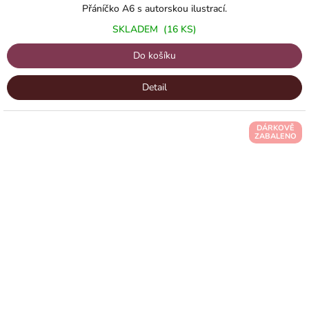
Přáníčko A6 s autorskou ilustrací.
SKLADEM
(16 KS)
Do košíku
Detail
DÁRKOVĚ
ZABALENO