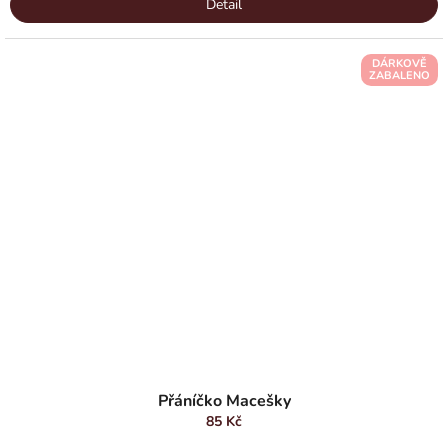
Detail
DÁRKOVĚ
ZABALENO
Přáníčko Macešky
85 Kč