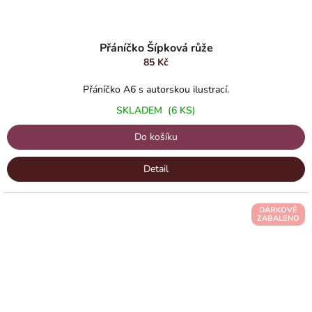
Přáníčko Šípková růže
85 Kč
Přáníčko A6 s autorskou ilustrací.
SKLADEM
(6 KS)
Do košíku
Detail
DÁRKOVĚ
ZABALENO