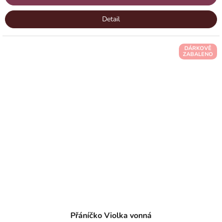
Detail
DÁRKOVĚ
ZABALENO
Přáníčko Violka vonná