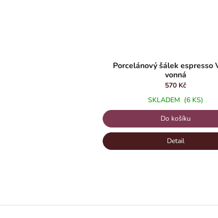
Porcelánový šálek espresso 
vonná
570 Kč
SKLADEM
(6 KS)
Do košíku
Detail
Z