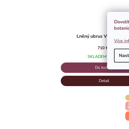
Dovolí
botani
Lněný ubrus Violka von
Více in
710 Kč
Nast
SKLADEM
(4 KS)
Do košíku
Detail