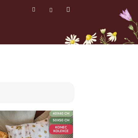
Nákupní
Hledat
Přihlášení
košík
40X40 CM
50X50 CM
KONEC
KOLEKCE