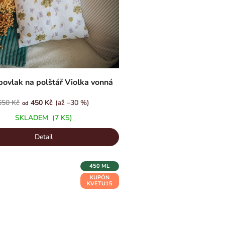
povlak na polštář Violka vonná
650 Kč
450 Kč
(až –30 %)
od
SKLADEM
(7 KS)
Detail
450 ML
KUPÓN
KVETU15