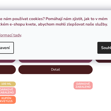
te nám používat cookies? Pomáhají nám zjistit, jak to v mém
ckém e-shopu kvete, abychom mohli zlepšovat naše služby.
ná
Porcelánová miska Violka vonná
Por
formací tady
.
510 Kč
avení
Souh
SKLADEM
(4 KS)
Do košíku
Detail
100 ML
DÁRKOVĚ
ZABALENO
DÁRKOVĚ
ZABALENO
KUPÓN
KVETU15