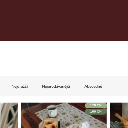
Nejdražší
Nejprodávanější
Abecedně
120 CM
160 CM