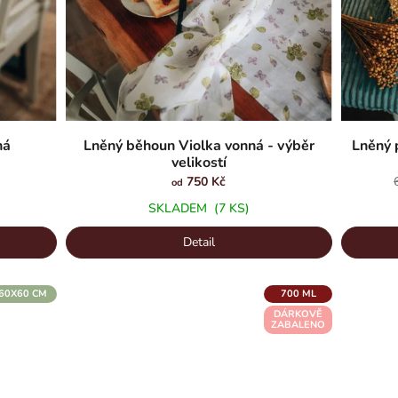
ná
Lněný běhoun Violka vonná - výběr
Lněný 
velikostí
750 Kč
od
SKLADEM
(7 KS)
Detail
60X60 CM
700 ML
DÁRKOVĚ
ZABALENO