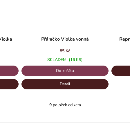
Violka
Přáníčko Violka vonná
Repr
85 Kč
SKLADEM
(16 KS)
Do košíku
Detail
9
položek celkem
O
v
l
á
d