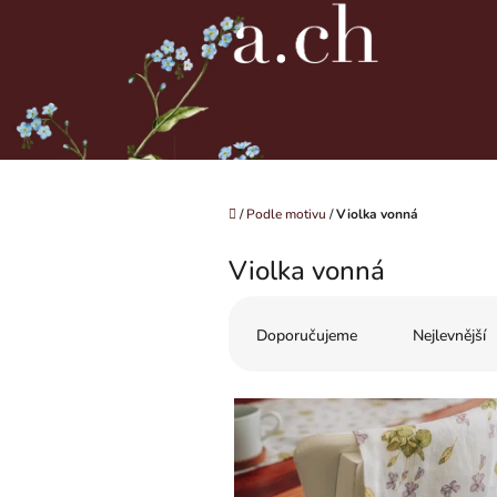
Přejít
na
obsah
Domů
/
Podle motivu
/
Violka vonná
Violka vonná
Ř
a
Doporučujeme
Nejlevnější
z
e
V
n
ý
í
p
p
i
r