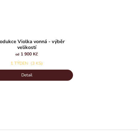
odukce Violka vonná - výběr
velikostí
1 900 Kč
od
1 TÝDEN
(3 KS)
Detail