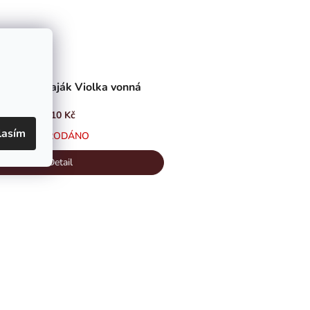
celánový čaják Violka vonná
510 Kč
lasím
VYPRODÁNO
Detail