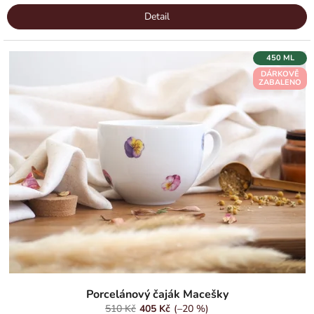
Detail
450 ML
DÁRKOVĚ
ZABALENO
Průměrné
hodnocení
Porcelánový čaják Macešky
produktu
510 Kč
405 Kč
(–20 %)