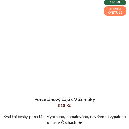
450 ML
KUPÓN
KVETU15
Průměrné
hodnocení
Porcelánový čaják Vlčí máky
produktu
510 Kč
je
5,0
Kvalitní český porcelán. Vyrobeno, namalováno, navrženo i vypáleno
z
u nás v Čechách. ❤️
5