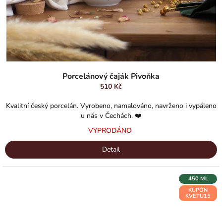
Průměrné
hodnocení
Porcelánový čaják Pivoňka
produktu
510 Kč
je
5,0
Kvalitní český porcelán. Vyrobeno, namalováno, navrženo i vypáleno
z
u nás v Čechách. ❤️
5
VYPRODÁNO
hvězdiček.
Detail
450 ML
KUPÓN
KVETU15