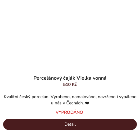
Porcelánový čaják Violka vonná
510 Kč
Kvalitní český porcelán. Vyrobeno, namalováno, navrženo i vypáleno
u nás v Čechách. ❤️
VYPRODÁNO
Detail