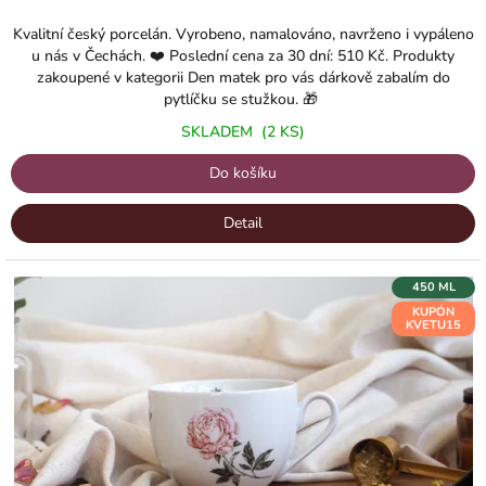
je
3,0
Kvalitní český porcelán. Vyrobeno, namalováno, navrženo i vypáleno
z
u nás v Čechách. ❤️ Poslední cena za 30 dní: 510 Kč. Produkty
5
zakoupené v kategorii Den matek pro vás dárkově zabalím do
hvězdiček.
pytlíčku se stužkou. 🎁
SKLADEM
(2 KS)
Do košíku
Detail
450 ML
KUPÓN
KVETU15