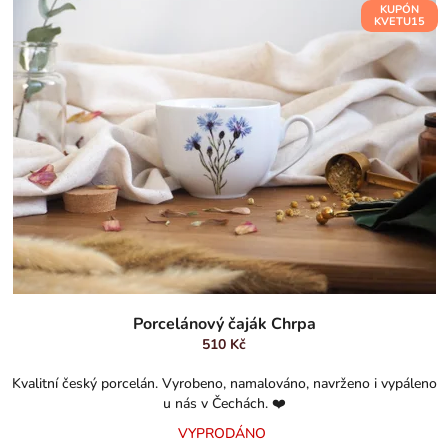
ý
r
KUPÓN
p
o
KVETU15
i
d
s
u
p
k
r
t
o
ů
d
u
k
t
ů
Průměrné
hodnocení
Porcelánový čaják Chrpa
produktu
510 Kč
je
5,0
Kvalitní český porcelán. Vyrobeno, namalováno, navrženo i vypáleno
z
u nás v Čechách. ❤️
5
VYPRODÁNO
hvězdiček.