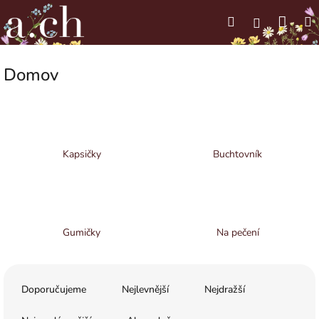
Přejít
Náku
Hledat
M
na
Přihlášení
obsah
koší
Domov
Kapsičky
Buchtovník
Gumičky
Na pečení
Ř
a
Doporučujeme
Nejlevnější
Nejdražší
z
e