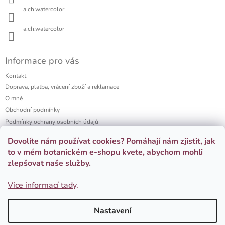
í
y
a.ch.watercolor
v
ý
a.ch.watercolor
p
i
s
Informace pro vás
u
Kontakt
Doprava, platba, vrácení zboží a reklamace
O mně
Obchodní podmínky
Podmínky ochrany osobních údajů
a.ch watercolor portfolio
Dovolíte nám používat cookies? Pomáhají nám zjistit, jak
Firemní dárky
to v mém botanickém e-shopu kvete, abychom mohli
zlepšovat naše služby.
Přijímáme online platby
Více informací tady
.
Nastavení