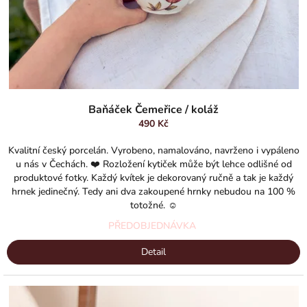
Baňáček Čemeřice / koláž
490 Kč
Kvalitní český porcelán. Vyrobeno, namalováno, navrženo i vypáleno
u nás v Čechách. ❤️ Rozložení kytiček může být lehce odlišné od
produktové fotky. Každý kvítek je dekorovaný ručně a tak je každý
hrnek jedinečný. Tedy ani dva zakoupené hrnky nebudou na 100 %
totožné. ☺️
PŘEDOBJEDNÁVKA
Detail