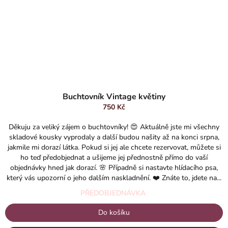
Buchtovník Vintage květiny
750 Kč
Děkuju za veliký zájem o buchtovníky! 😍 Aktuálně jste mi všechny
skladové kousky vyprodaly a další budou našity až na konci srpna,
jakmile mi dorazí látka. Pokud si jej ale chcete rezervovat, můžete si
ho teď předobjednat a ušijeme jej přednostně přímo do vaší
objednávky hned jak dorazí. 🌸 Případně si nastavte hlídacího psa,
který vás upozorní o jeho dalším naskladnění. ❤️ Znáte to, jdete na...
PŘEDOBJEDNÁVKA
Do košíku