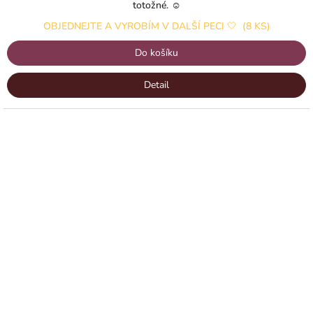
totožné. ☺️
OBJEDNEJTE A VYROBÍM V DALŠÍ PECI 🤍
(8 KS)
Do košíku
Detail