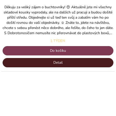
Děkuju za veliký zájem o buchtovníky! 😍 Aktuálně jste mi všechny
skladové kousky vyprodaly, ale na dalších už pracuji a budou došité
příští středu. Objednejte si už teď ten svůj a zabalím vám ho po
došití rovnou do vaší objednávky. ☺️ Znáte to, jdete na návštěvu,
chcete s sebou přenést něco dobrého, ale řešíte, do čeho to jen dáte.
S Dobrotonosičem nemusíte nic přerovnávat do plastových boxů,...
1 TÝDEN
Do košíku
Detail