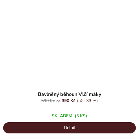
Bavlněný běhoun Vlčí máky
590 Kč
390 Kč
(až –33 %)
od
SKLADEM
(3 KS)
Detail