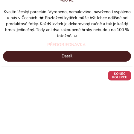
490 Kč
Kvalitní český porcelán. Vyrobeno, namalováno, navrženo i vypáleno
u nás v Čechách. ❤️ Rozložení kytiček může být lehce odlišné od
produktové fotky. Každý kvítek je dekorovaný ručně a tak je každý
hrnek jedinečný. Tedy ani dva zakoupené hrnky nebudou na 100 %
totožné. ☺️
PŘEDOBJEDNÁVKA
Detail
KONEC
KOLEKCE