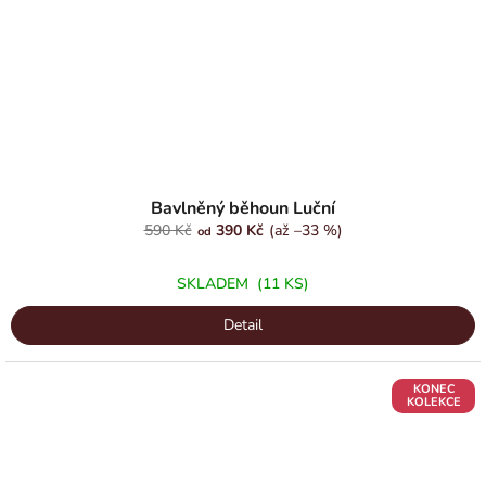
Průměrné
hodnocení
Bavlněný běhoun Luční
produktu
590 Kč
390 Kč
(až –33 %)
od
je
5,0
SKLADEM
(11 KS)
z
5
Detail
hvězdiček.
KONEC
KOLEKCE