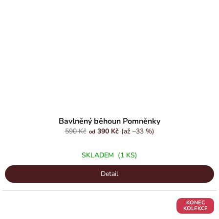
Bavlněný běhoun Pomněnky
590 Kč
390 Kč
(až –33 %)
od
SKLADEM
(1 KS)
Detail
KONEC
KOLEKCE