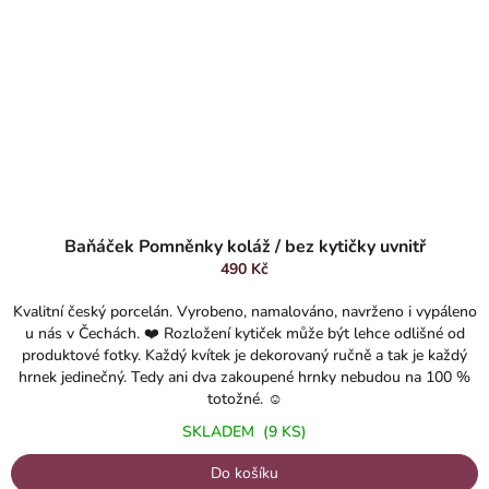
Baňáček Pomněnky koláž / bez kytičky uvnitř
490 Kč
Kvalitní český porcelán. Vyrobeno, namalováno, navrženo i vypáleno
u nás v Čechách. ❤️ Rozložení kytiček může být lehce odlišné od
produktové fotky. Každý kvítek je dekorovaný ručně a tak je každý
hrnek jedinečný. Tedy ani dva zakoupené hrnky nebudou na 100 %
totožné. ☺️
SKLADEM
(9 KS)
Do košíku