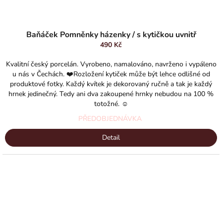
Průměrné
hodnocení
Baňáček Pomněnky házenky / s kytičkou uvnitř
produktu
490 Kč
je
5,0
Kvalitní český porcelán. Vyrobeno, namalováno, navrženo i vypáleno
z
u nás v Čechách. ❤️Rozložení kytiček může být lehce odlišné od
5
produktové fotky. Každý kvítek je dekorovaný ručně a tak je každý
hvězdiček.
hrnek jedinečný. Tedy ani dva zakoupené hrnky nebudou na 100 %
totožné. ☺️
PŘEDOBJEDNÁVKA
Detail