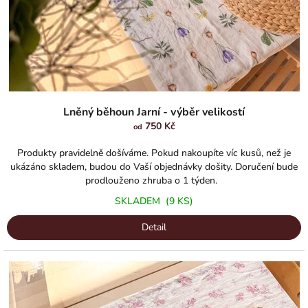
u
k
t
ů
Průměrné
hodnocení
Lněný běhoun Jarní - výběr velikostí
produktu
750 Kč
od
je
5,0
Produkty pravidelně došíváme. Pokud nakoupíte víc kusů, než je
z
ukázáno skladem, budou do Vaší objednávky došity. Doručení bude
5
prodlouženo zhruba o 1 týden.
hvězdiček.
SKLADEM
(9 KS)
Detail