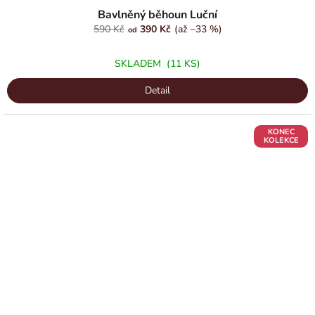
hodnocení
Bavlněný běhoun Luční
produktu
590 Kč
390 Kč
(až –33 %)
od
je
5,0
SKLADEM
(11 KS)
z
5
Detail
hvězdiček.
KONEC
KOLEKCE