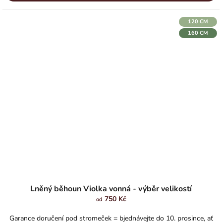
120 CM
160 CM
Lněný běhoun Violka vonná - výběr velikostí
750 Kč
od
Garance doručení pod stromeček = bjednávejte do 10. prosince, ať