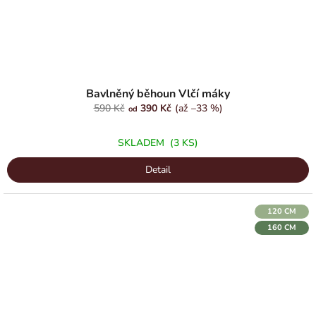
Bavlněný běhoun Vlčí máky
590 Kč
390 Kč
(až –33 %)
od
SKLADEM
(3 KS)
Detail
120 CM
160 CM