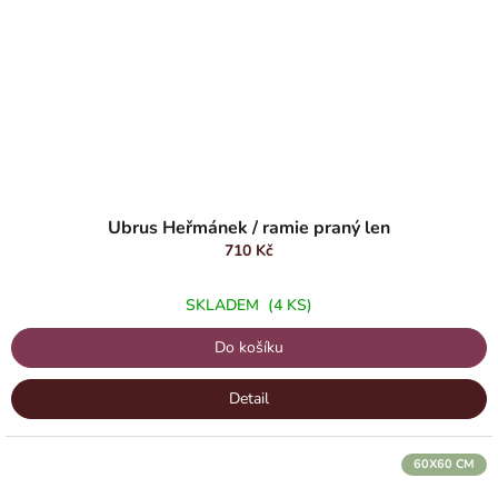
Ubrus Heřmánek / ramie praný len
710 Kč
SKLADEM
(4 KS)
Do košíku
Detail
60X60 CM