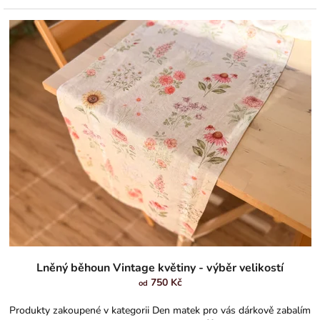
Průměrné
hodnocení
Lněný běhoun Vintage květiny - výběr velikostí
produktu
750 Kč
od
je
5,0
Produkty zakoupené v kategorii Den matek pro vás dárkově zabalím