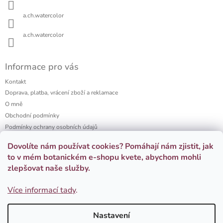
t
k
í
y
a.ch.watercolor
v
ý
a.ch.watercolor
p
i
s
Informace pro vás
u
Kontakt
Doprava, platba, vrácení zboží a reklamace
O mně
Obchodní podmínky
Podmínky ochrany osobních údajů
a.ch watercolor portfolio
Dovolíte nám používat cookies? Pomáhají nám zjistit, jak
Firemní dárky
to v mém botanickém e-shopu kvete, abychom mohli
zlepšovat naše služby.
Přijímáme online platby
Více informací tady
.
Nastavení