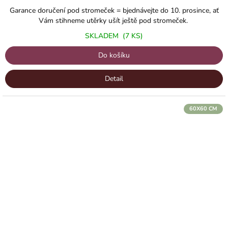
5,0
Garance doručení pod stromeček = bjednávejte do 10. prosince, ať
z
Vám stihneme utěrky ušít ještě pod stromeček.
5
SKLADEM
(7 KS)
hvězdiček.
Do košíku
Detail
60X60 CM