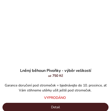
Průměrné
hodnocení
Lněný běhoun Pivoňky - výběr velikostí
produktu
750 Kč
od
je
5,0
Garance doručení pod stromeček = bjednávejte do 10. prosince, ať
z
Vám stihneme utěrky ušít ještě pod stromeček.
5
VYPRODÁNO
hvězdiček.
Detail