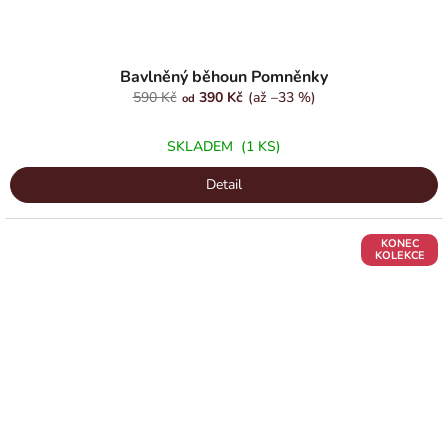
Bavlněný běhoun Pomněnky
590 Kč
390 Kč
(až –33 %)
od
SKLADEM
(1 KS)
Detail
KONEC
KOLEKCE