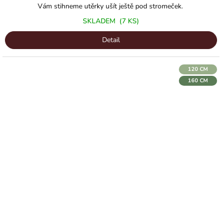
Vám stihneme utěrky ušít ještě pod stromeček.
SKLADEM
(7 KS)
Detail
120 CM
160 CM