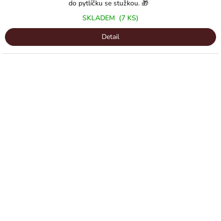
z
do pytlíčku se stužkou. 🎁
5
SKLADEM
(7 KS)
hvězdiček.
Detail