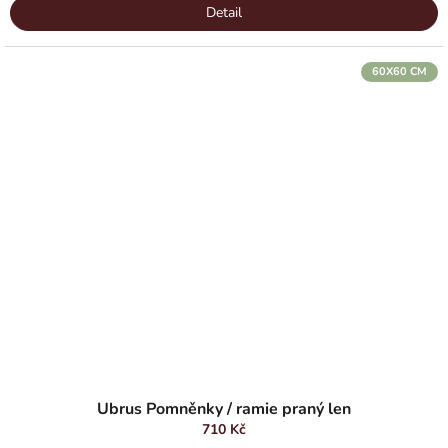
Detail
60X60 CM
Průměrné
hodnocení
Ubrus Pomněnky / ramie praný len
produktu
710 Kč
je