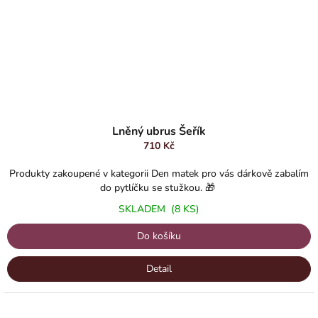
Lněný ubrus Šeřík
710 Kč
Produkty zakoupené v kategorii Den matek pro vás dárkově zabalím
do pytlíčku se stužkou. 🎁
SKLADEM
(8 KS)
Do košíku
Detail