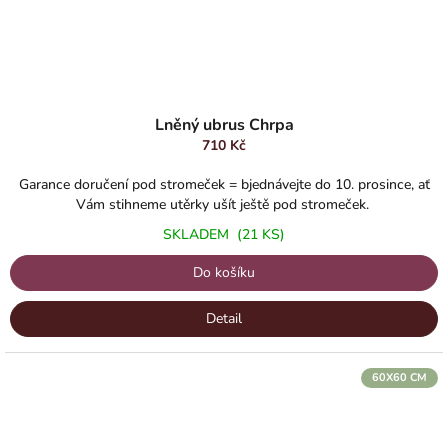
Průměrné
hodnocení
Lněný ubrus Chrpa
produktu
710 Kč
je
5,0
Garance doručení pod stromeček = bjednávejte do 10. prosince, ať
z
Vám stihneme utěrky ušít ještě pod stromeček.
5
SKLADEM
(21 KS)
hvězdiček.
Do košíku
Detail
60X60 CM