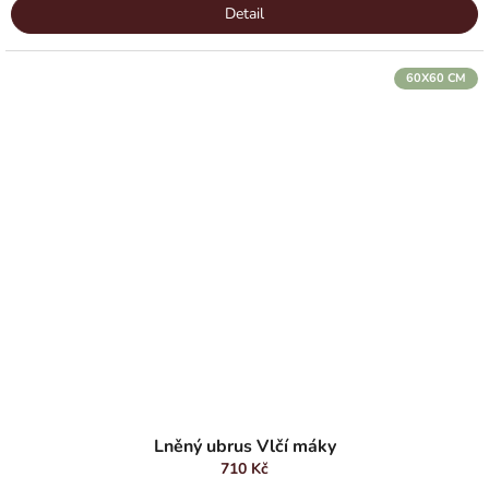
Detail
60X60 CM
Průměrné
hodnocení
Lněný ubrus Vlčí máky
produktu
710 Kč
je