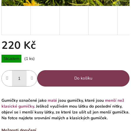
220 Kč
Měrná
Skladem
(1 ks)
cena:
Do košíku
Gumičky označené jako
malé
jsou gumičky, které jsou
menší než
klasické gumičky
. Jelikož využívám mou látku do poslední nitky,
objeví se i menší kusy látky, ze které lze ušít už jen menší gumička.
Na fotce najdete srovnání malých a klasických gumiček.
Možnosti doručení