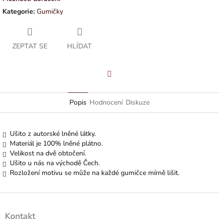
Kategorie
:
Gumičky
ZEPTAT SE
HLÍDAT
Facebook
Popis
Hodnocení
Diskuze
Ušito z autorské lněné látky.
Materiál je 100% lněné plátno.
Velikost na dvě obtočení.
Ušito u nás na východě Čech.
Rozložení motivu se může na každé gumičce mírně lišit.
Z
á
Kontakt