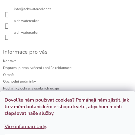
p
a
info
@
achwatercolor.cz
t
í
a.ch.watercolor
a.ch.watercolor
Informace pro vás
Kontakt
Doprava, platba, vrácení zboží a reklamace
O mně
Obchodní podmínky
Podmínky ochrany osobních údajů
a.ch watercolor portfolio
Dovolíte nám používat cookies? Pomáhají nám zjistit, jak
Firemní dárky
to v mém botanickém e-shopu kvete, abychom mohli
zlepšovat naše služby.
Přijímáme online platby
Více informací tady
.