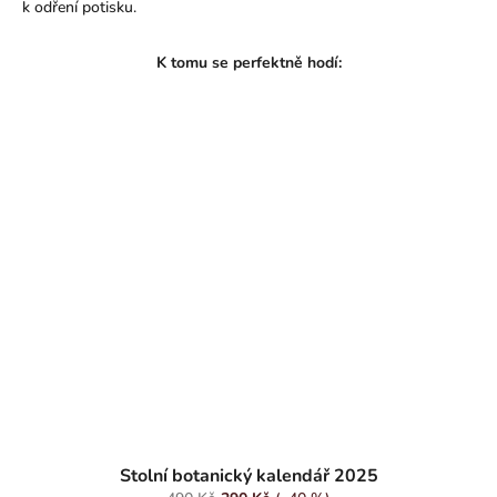
k odření potisku.
Průměrné
hodnocení
Stolní botanický kalendář 2025
produktu