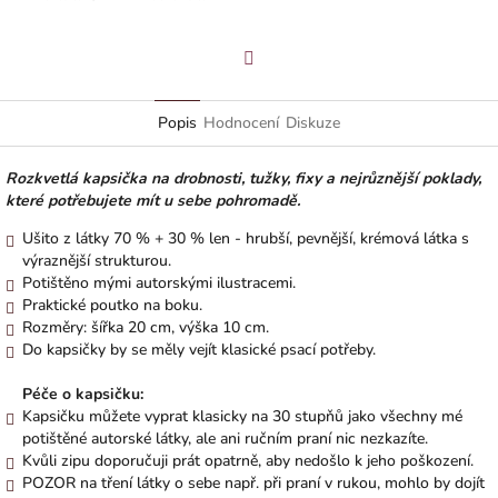
Facebook
Popis
Hodnocení
Diskuze
Rozkvetlá kapsička na drobnosti, tužky, fixy a nejrůznější poklady,
které potřebujete mít u sebe pohromadě.
Ušito z látky 70 % + 30 % len - hrubší, pevnější, krémová látka s
výraznější strukturou.
Potištěno mými autorskými ilustracemi.
Praktické poutko na boku.
Rozměry: šířka 20 cm, výška 10 cm.
Do kapsičky by se měly vejít klasické psací potřeby.
Péče o kapsičku:
Kapsičku můžete vyprat klasicky na 30 stupňů jako všechny mé
potištěné autorské látky, ale ani ručním praní nic nezkazíte.
Kvůli zipu doporučuji prát opatrně, aby nedošlo k jeho poškození.
POZOR na tření látky o sebe např. při praní v rukou, mohlo by dojít