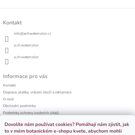
Z
á
Kontakt
p
a
info
@
achwatercolor.cz
t
í
a.ch.watercolor
a.ch.watercolor
Informace pro vás
Kontakt
Doprava, platba, vrácení zboží a reklamace
O mně
Obchodní podmínky
Podmínky ochrany osobních údajů
a.ch watercolor portfolio
Dovolíte nám používat cookies? Pomáhají nám zjistit, jak
Firemní dárky
to v mém botanickém e-shopu kvete, abychom mohli