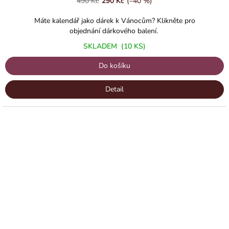
490 Kč
290 Kč
(–40 %)
je
5,0
Máte kalendář jako dárek k Vánocům? Klikněte pro
z
objednání dárkového balení.
5
SKLADEM
(10 KS)
hvězdiček.
Do košíku
Detail