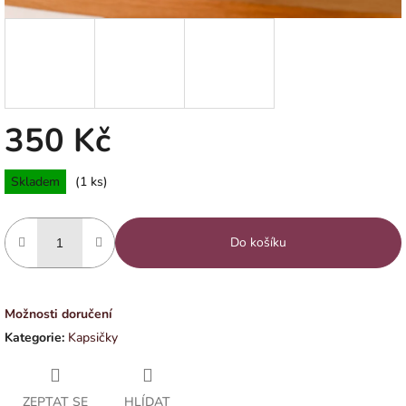
350 Kč
Měrná
Skladem
(1 ks)
cena:
Do košíku
Možnosti doručení
Kategorie
:
Kapsičky
ZEPTAT SE
HLÍDAT