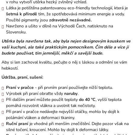
v rohu vytvoří utěrka hezký zvlněný vzhled.
Látka je potištěna patentovanou eco-friendly technologií, která je
šetrná k přírodě
tím, že spotřebovává minimum energie a vody.
Použité pigmenty jsou
zdravotně nezávadné.
Navrženo a ušito v dílně na Východě Čech, natisknuto na
Slovensku.
Utěrka byla navržena tak, aby byla nejen designovým kouskem ve
vaší kuchyni, ale také praktickým pomocníkem. Čím déle a více ji
budete používat, tím jemnější, měkčí a savější bude.
Aby si len zachoval kvalitu, pečujte o něj s láskou a odmění se vám
hebkostí.
Údržba, praní, sušení:
Praní v pračce
- při prvním praní používejte nižší teplotu.
Výrobek při praní obraťte vždy
naruby
.
Při dalším praní můžete použít teploty
do 40 °C
, vyšší teplota
pomáhá rozvolnit vlákna a uvolnit tak nečistoty.
Při praní v pračce nedávejte nejvyšší otáčky, mohlo by dojít k
polámání vláken a deformaci tkaniny.
Ruční praní
je vhodné při menším znečištění. Dejte pozor však na
silné točení, kroucení. Mohlo by dojít k deformaci látky.