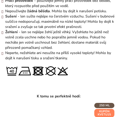
Prací prostředek
- používejte jemný prací prostředek bez bělidel,
který rozpustíte před použitím ve vodě.
Nepouživejte
žádná bělidla
. Mohlo by dojít k narušení potisku.
Sušení
- len sušte nejlépe na čerstvém vzduchu. Sušení v bubnové
sušičce nedoporučuji, maximálně na nízké teploty! Mohlo by dojít k
sražení a zvyšuje se tak prvotní efekt prašnosti.
Žehlení
- len se nejlépe žehlí ještě vlhký. Vyžehlete ho ještě než
volně zcela uschne nebo ho poprašte jemně vodou. Pokud ho
necháte jen volně uschnout bez žehlení, dostane materiál svůj
přirozeně pomačkaný vzhled.
Neperte, nežehlete ani nesušte na příliš vysoké teploty! Mohlo by
dojít k narušení tisku a sražení tkaniny.
250 ML
KUPÓN
KVETU15