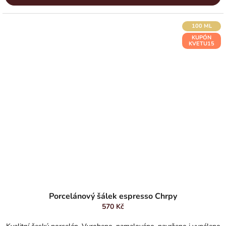
100 ML
KUPÓN
KVETU15
Průměrné
hodnocení
Porcelánový šálek espresso Chrpy
produktu
570 Kč
je
5,0