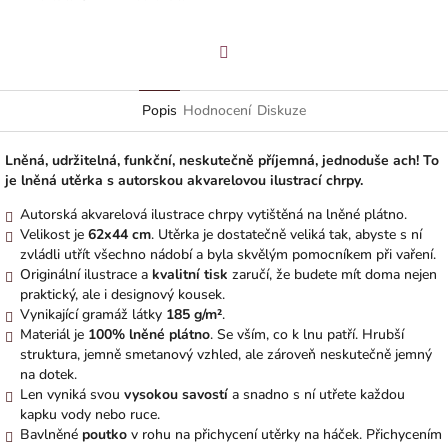
Facebook
Popis
Hodnocení
Diskuze
Lněná, udržitelná, funkční, neskutečně příjemná, jednoduše ach! To
je lněná utěrka s autorskou akvarelovou ilustrací chrpy.
Autorská akvarelová ilustrace chrpy vytištěná na lněné plátno.
Velikost je
62x44 cm
. Utěrka je dostatečně veliká tak, abyste s ní
zvládli utřít všechno nádobí a byla skvělým pomocníkem při vaření.
Originální ilustrace a
kvalitní
tisk
zaručí, že budete mít doma nejen
praktický, ale i designový kousek.
Vynikající gramáž látky
185 g/
m²
.
Materiál je
100% lněné plátno
. Se vším, co k lnu patří. Hrubší
struktura, jemně smetanový vzhled, ale zároveň neskutečně jemný
na dotek.
Len vyniká svou
vysokou savostí
a snadno s ní utřete každou
kapku vody nebo ruce.
Bavlněné
poutko
v rohu na přichycení utěrky na háček. Přichycením