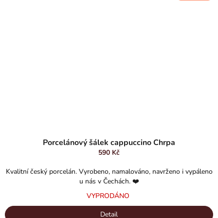
Průměrné
hodnocení
Porcelánový šálek cappuccino Chrpa
produktu
590 Kč
je
5,0
Kvalitní český porcelán. Vyrobeno, namalováno, navrženo i vypáleno
z
u nás v Čechách. ❤️
5
VYPRODÁNO
hvězdiček.
Detail