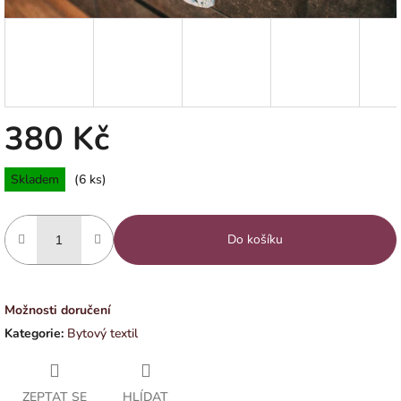
380 Kč
Měrná
Skladem
(6 ks)
cena:
Do košíku
Možnosti doručení
Kategorie
:
Bytový textil
ZEPTAT SE
HLÍDAT