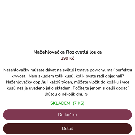
Průměrné
hodnocení
Nažehlovačka Rozkvetlá louka
produktu
290 Kč
je
5,0
Nažehlovačky můžete dávat na světlé i tmavé povrchy, mají perfektní
z
kryvost. Není skladem tolik kusů, kolik byste rádi objednali?
5
Nažehlovačky doplňuji každý týden, můžete vložit do košíku i více
hvězdiček.
kusů než je uvedeno jako skladem. Počítejte jenom s delší dodací
lhůtou o několik dní. ☺️
SKLADEM
(7 KS)
Do košíku
Detail