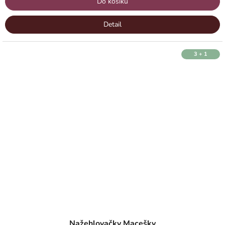
Do košíku
Detail
3 + 1
Nažehlovačky Macešky