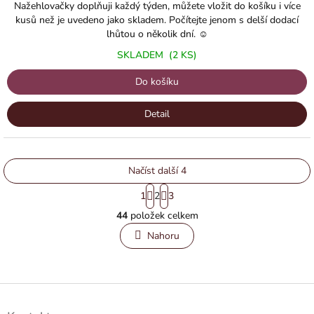
Nažehlovačky doplňuji každý týden, můžete vložit do košíku i více
kusů než je uvedeno jako skladem. Počítejte jenom s delší dodací
lhůtou o několik dní. ☺️
SKLADEM
(2 KS)
Do košíku
Detail
Načíst další 4
S
1
2
3
t
O
r
44
položek celkem
v
á
l
n
Nahoru
á
k
o
d
v
a
á
c
Z
n
í
á
í