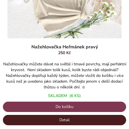
u
k
t
ů
Nažehlovačka Heřmánek pravý
250 Kč
Nažehlovačky můžete dávat na světlé i tmavé povrchy, mají perfektní
kryvost. Není skladem tolik kusů, kolik byste rádi objednali?
Nažehlovačky doplňuji každý týden, můžete vložit do košíku i více
kusů než je uvedeno jako skladem. Počítejte jenom s delší dodací
lhůtou o několik dní. ☺️
SKLADEM
(6 KS)
Do košíku
Detail