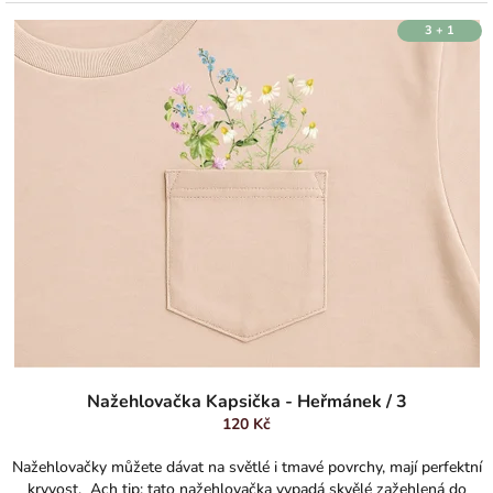
3 + 1
Nažehlovačka Kapsička - Heřmánek / 3
120 Kč
Nažehlovačky můžete dávat na světlé i tmavé povrchy, mají perfektní
kryvost. Ach tip: tato nažehlovačka vypadá skvělé zažehlená do