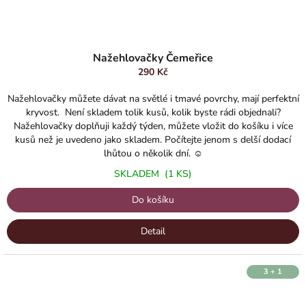
Průměrné
hodnocení
Nažehlovačky Čemeřice
produktu
290 Kč
je
5,0
Nažehlovačky můžete dávat na světlé i tmavé povrchy, mají perfektní
z
kryvost. Není skladem tolik kusů, kolik byste rádi objednali?
5
Nažehlovačky doplňuji každý týden, můžete vložit do košíku i více
hvězdiček.
kusů než je uvedeno jako skladem. Počítejte jenom s delší dodací
lhůtou o několik dní. ☺️
SKLADEM
(1 KS)
Do košíku
Detail
3 + 1