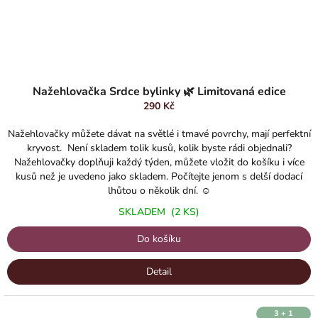
Průměrné
hodnocení
Nažehlovačka Srdce bylinky 🌿 Limitovaná edice
produktu
290 Kč
je
5,0
Nažehlovačky můžete dávat na světlé i tmavé povrchy, mají perfektní
z
kryvost. Není skladem tolik kusů, kolik byste rádi objednali?
5
Nažehlovačky doplňuji každý týden, můžete vložit do košíku i více
hvězdiček.
kusů než je uvedeno jako skladem. Počítejte jenom s delší dodací
lhůtou o několik dní. ☺️
SKLADEM
(2 KS)
Do košíku
Detail
3 + 1