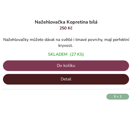
Průměrné
hodnocení
Nažehlovačka Kopretina bílá
produktu
250 Kč
je
5,0
Nažehlovačky můžete dávat na světlé i tmavé povrchy, mají perfektní
z
kryvost.
5
SKLADEM
(27 KS)
hvězdiček.
Do košíku
Detail
3 + 1