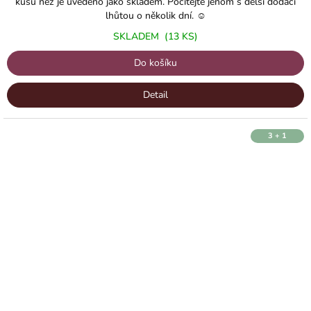
kusů než je uvedeno jako skladem. Počítejte jenom s delší dodací
lhůtou o několik dní. ☺️
SKLADEM
(13 KS)
Do košíku
Detail
3 + 1