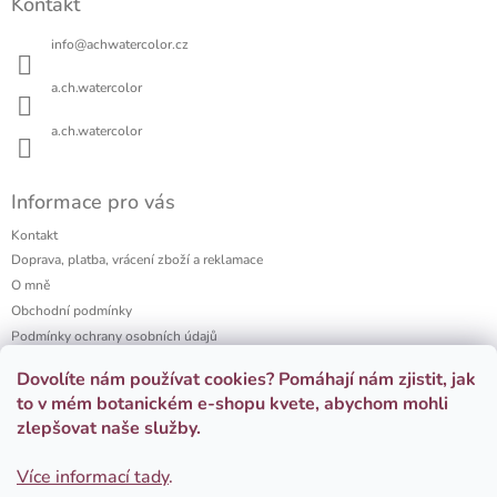
p
Kontakt
p
r
a
v
info
@
achwatercolor.cz
t
k
í
y
a.ch.watercolor
v
ý
a.ch.watercolor
p
i
s
Informace pro vás
u
Kontakt
Doprava, platba, vrácení zboží a reklamace
O mně
Obchodní podmínky
Podmínky ochrany osobních údajů
a.ch watercolor portfolio
Dovolíte nám používat cookies? Pomáhají nám zjistit, jak
Firemní dárky
to v mém botanickém e-shopu kvete, abychom mohli
zlepšovat naše služby.
Přijímáme online platby
Více informací tady
.