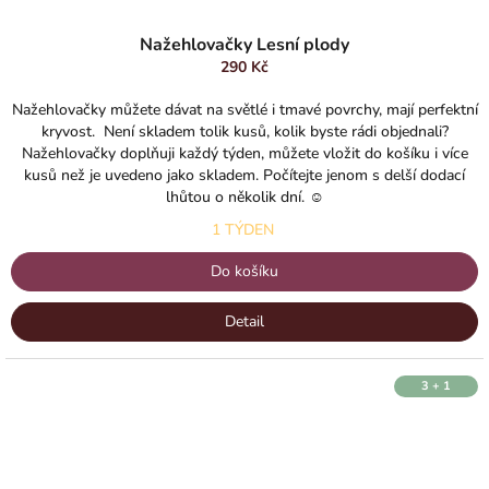
Průměrné
hodnocení
Nažehlovačky Lesní plody
produktu
290 Kč
je
5,0
Nažehlovačky můžete dávat na světlé i tmavé povrchy, mají perfektní
z
kryvost. Není skladem tolik kusů, kolik byste rádi objednali?
5
Nažehlovačky doplňuji každý týden, můžete vložit do košíku i více
hvězdiček.
kusů než je uvedeno jako skladem. Počítejte jenom s delší dodací
lhůtou o několik dní. ☺️
1 TÝDEN
Do košíku
Detail
3 + 1