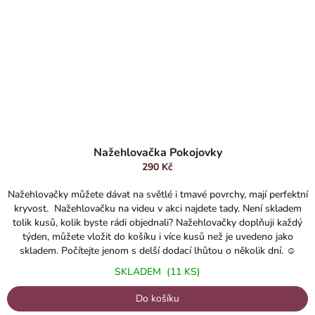
Průměrné
hodnocení
Nažehlovačka Pokojovky
produktu
290 Kč
je
5,0
Nažehlovačky můžete dávat na světlé i tmavé povrchy, mají perfektní
z
kryvost. Nažehlovačku na videu v akci najdete tady. Není skladem
5
tolik kusů, kolik byste rádi objednali? Nažehlovačky doplňuji každý
hvězdiček.
týden, můžete vložit do košíku i více kusů než je uvedeno jako
skladem. Počítejte jenom s delší dodací lhůtou o několik dní. ☺️
SKLADEM
(11 KS)
Do košíku