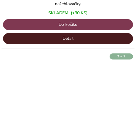
nažehlovačky.
SKLADEM
(>30 KS)
Do košíku
Detail
3 + 1