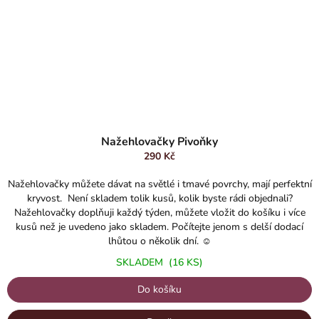
Průměrné
hodnocení
Nažehlovačky Pivoňky
produktu
290 Kč
je
5,0
Nažehlovačky můžete dávat na světlé i tmavé povrchy, mají perfektní
z
kryvost. Není skladem tolik kusů, kolik byste rádi objednali?
5
Nažehlovačky doplňuji každý týden, můžete vložit do košíku i více
hvězdiček.
kusů než je uvedeno jako skladem. Počítejte jenom s delší dodací
lhůtou o několik dní. ☺️
SKLADEM
(16 KS)
Do košíku