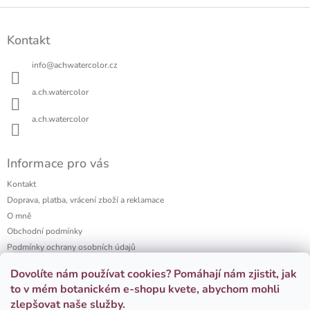
Z
á
Kontakt
p
a
info
@
achwatercolor.cz
t
í
a.ch.watercolor
a.ch.watercolor
Informace pro vás
Kontakt
Doprava, platba, vrácení zboží a reklamace
O mně
Obchodní podmínky
Podmínky ochrany osobních údajů
a.ch watercolor portfolio
Dovolíte nám používat cookies? Pomáhají nám zjistit, jak
Firemní dárky
to v mém botanickém e-shopu kvete, abychom mohli
zlepšovat naše služby.