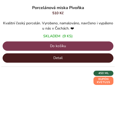
Průměrné
hodnocení
Porcelánová miska Pivoňka
produktu
510 Kč
je
5,0
Kvalitní český porcelán. Vyrobeno, namalováno, navrženo i vypáleno
z
u nás v Čechách. ❤️
5
SKLADEM
(9 KS)
hvězdiček.
Do košíku
Detail
450 ML
KUPÓN
KVETU15