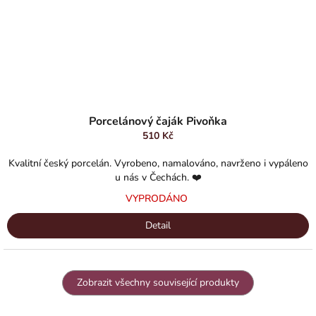
Průměrné
hodnocení
Porcelánový čaják Pivoňka
produktu
510 Kč
je
5,0
Kvalitní český porcelán. Vyrobeno, namalováno, navrženo i vypáleno
z
u nás v Čechách. ❤️
5
VYPRODÁNO
hvězdiček.
Detail
Zobrazit všechny související produkty