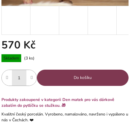
570 Kč
Měrná
Skladem
(3 ks)
cena:
Do košíku
Produkty zakoupené v kategorii Den matek pro vás dárkově
zabalím do pytlíčku se stužkou. 🎁
Kvalitní český porcelán. Vyrobeno, namalováno, navrženo i vypáleno u
nás v Čechách. ❤️