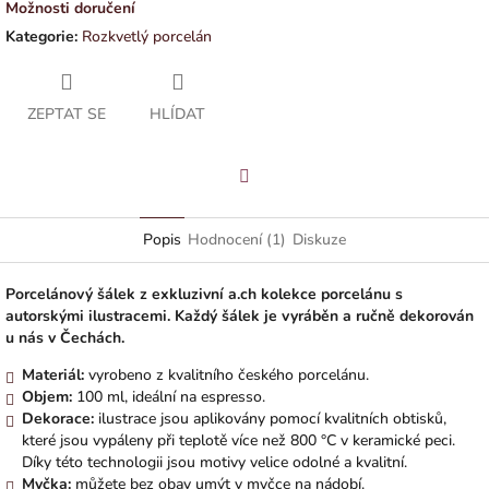
Možnosti doručení
Kategorie
:
Rozkvetlý porcelán
ZEPTAT SE
HLÍDAT
Facebook
Popis
Hodnocení (1)
Diskuze
Porcelánový šálek z exkluzivní a.ch kolekce porcelánu s
autorskými ilustracemi. Každý šálek je vyráběn a ručně dekorován
u nás v Čechách.
Materiál:
vyrobeno z kvalitního českého porcelánu.
Objem:
100 ml, ideální na espresso.
Dekorace:
ilustrace jsou aplikovány pomocí kvalitních obtisků,
které jsou vypáleny při teplotě více než 800 °C v keramické peci.
Díky této technologii jsou motivy velice odolné a kvalitní.
Myčka:
můžete bez obav umýt v myčce na nádobí.