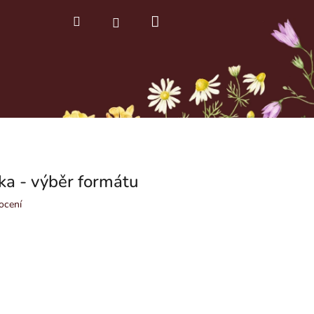
Nákupní
Hledat
Přihlášení
košík
a - výběr formátu
ocení