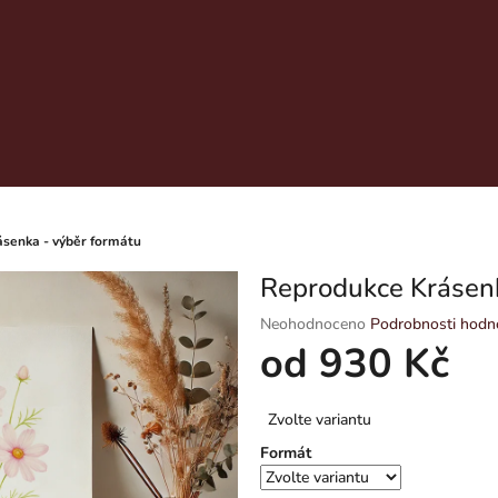
senka - výběr formátu
Reprodukce Krásenk
Průměrné
Neohodnoceno
Podrobnosti hodn
hodnocení
od
930 Kč
produktu
je
Měrná
0,0
Zvolte variantu
cena:
z
Formát
5
hvězdiček.