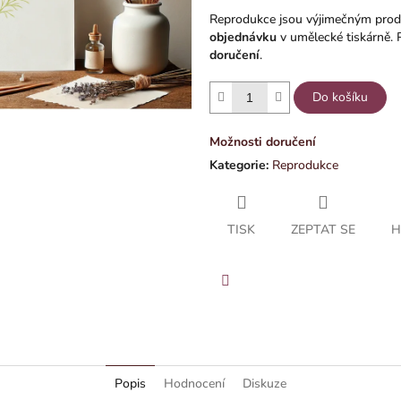
Reprodukce jsou výjimečným prod
objednávku
v umělecké tiskárně. 
doručení
.
Do košíku
Možnosti doručení
Kategorie
:
Reprodukce
TISK
ZEPTAT SE
H
Facebook
Popis
Hodnocení
Diskuze