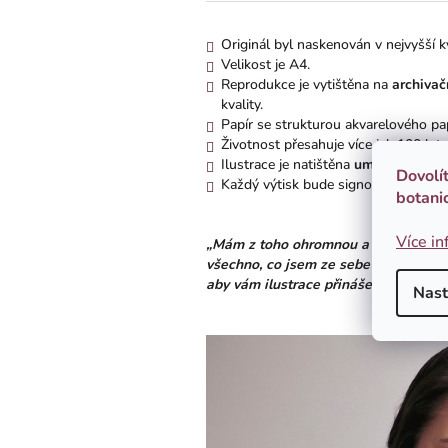
Originál byl naskenován v nejvyšší k
Velikost je A4.
Reprodukce je vytištěna na
archiva
kvality.
Papír se strukturou akvarelového pa
Životnost přesahuje více jak 100 let.
Ilustrace je natištěna
uměleckým pi
Dovolí
Každý výtisk bude signován, očíslová
botani
Více in
„Mám z toho ohromnou a upřímnou rad
všechno, co jsem ze sebe vydala. V t
aby vám ilustrace přinášely takovou 
Nast