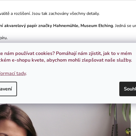
valitě a rozlišení. Jsou tak zachovány všechny detaily.
ční akvarelový papír značky Hahnemühle, Museum Etching
. Jedná se u
píru.
gmentovým tiskem
. To zaručuje věrnou reprodukci všech odstínů.
te nám používat cookies? Pomáhají nám zjistit, jak to v mém
n a opatřen certifikátem pravosti.
ckém e-shopu kvete, abychom mohli zlepšovat naše služby.
formací tady
.
ost. Tímto Vám mohu nabídnout své ilustrace v podobě, jaké jsem si
é nejkvalitnější možné podobě a zachováním exkluzivity v podobě ome
radost jako mně!“
avení
Souh