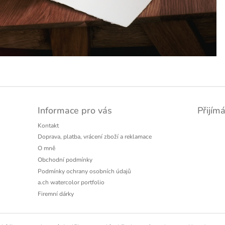
Informace pro vás
Přijím
Kontakt
Doprava, platba, vrácení zboží a reklamace
O mně
Obchodní podmínky
Podmínky ochrany osobních údajů
a.ch watercolor portfolio
Firemní dárky