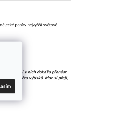
mělecké papíry nejvyšší světové
 přála. Nyní v nich dokážu přenést
zeného počtu výtisků. Moc si přeji,
lasím