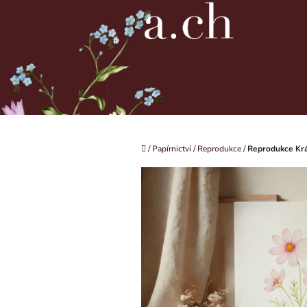
Přejít
na
obsah
Domů
/
Papírnictví
/
Reprodukce
/
Reprodukce Krá