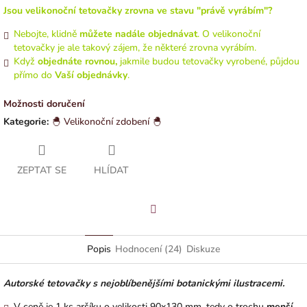
Jsou velikonoční tetovačky zrovna ve stavu "právě vyrábím"?
Nebojte, klidně
můžete nadále objednávat
. O velikonoční
tetovačky je ale takový zájem, že některé zrovna vyrábím.
Když
objednáte rovnou,
jakmile budou tetovačky vyrobené, půjdou
přímo do
Vaší objednávky
.
Možnosti doručení
Kategorie
:
🐣 Velikonoční zdobení 🐣
ZEPTAT SE
HLÍDAT
Facebook
Popis
Hodnocení (24)
Diskuze
Autorské tetovačky s nejoblíbenějšími botanickými ilustracemi.
V ceně je 1 ks aršíku o velikosti 90x130 mm, tedy o trochu
menší