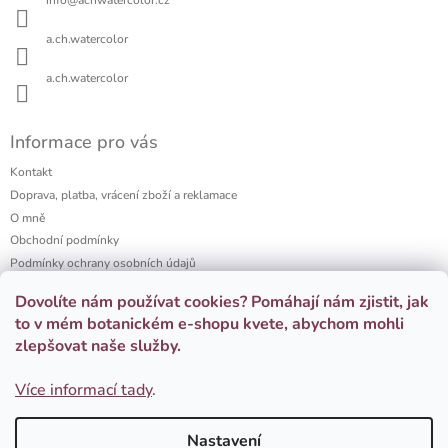
info
@
achwatercolor.cz
t
í
a.ch.watercolor
a.ch.watercolor
Informace pro vás
Kontakt
Doprava, platba, vrácení zboží a reklamace
O mně
Obchodní podmínky
Podmínky ochrany osobních údajů
a.ch watercolor portfolio
Dovolíte nám používat cookies? Pomáhají nám zjistit, jak
Firemní dárky
to v mém botanickém e-shopu kvete, abychom mohli
zlepšovat naše služby.
Přijímáme online platby
Více informací tady
.
Nastavení