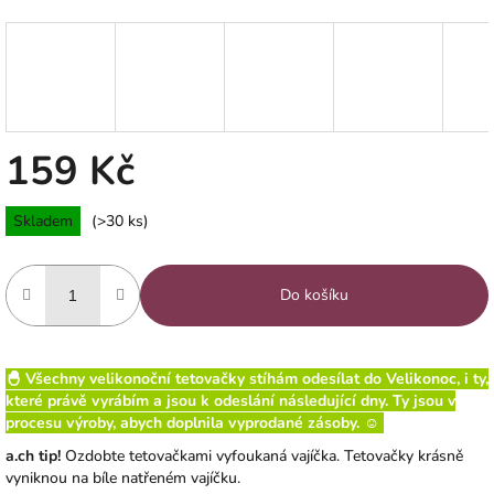
159 Kč
Měrná
Skladem
(>30 ks)
cena:
Do košíku
🐣 Všechny velikonoční tetovačky stíhám odesílat do Velikonoc, i ty,
které právě vyrábím a jsou k odeslání následující dny. Ty jsou v
procesu výroby, abych doplnila vyprodané zásoby. ☺️
a.ch tip!
Ozdobte tetovačkami vyfoukaná vajíčka. Tetovačky krásně
vyniknou na bíle natřeném vajíčku.