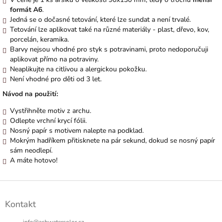
formát A6
.
Jedná se o dočasné tetování, které lze sundat a není trvalé.
Tetování lze aplikovat také na různé materiály - plast, dřevo, kov,
porcelán, keramika.
Barvy nejsou vhodné pro styk s potravinami, proto nedoporučuji
aplikovat přímo na potraviny.
Neaplikujte na citlivou a alergickou pokožku.
Není vhodné pro děti od 3 let.
Návod na použití:
Vystřihněte motiv z archu.
Odlepte vrchní krycí fólii.
Nosný
papír s motivem nalepte na podklad.
Mokrým hadříkem přitisknete na pár
sekund, dokud se nosný papír
sám neodlepí.
A máte hotovo!
Z
á
Kontakt
p
a