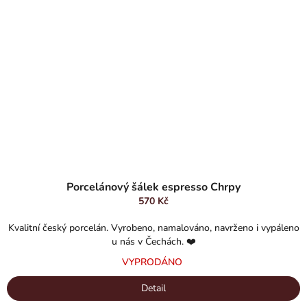
Průměrné
hodnocení
Porcelánový šálek espresso Chrpy
produktu
570 Kč
je
5,0
Kvalitní český porcelán. Vyrobeno, namalováno, navrženo i vypáleno
z
u nás v Čechách. ❤️
5
VYPRODÁNO
hvězdiček.
Detail