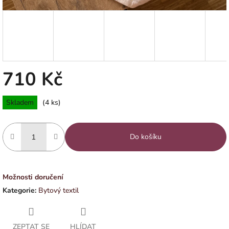
710 Kč
Měrná
Skladem
(4 ks)
cena:
Do košíku
Možnosti doručení
Kategorie
:
Bytový textil
ZEPTAT SE
HLÍDAT