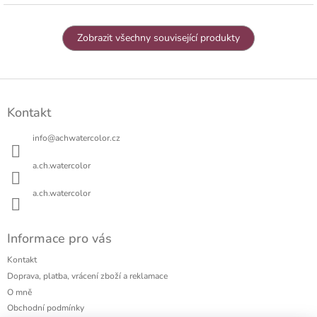
Zobrazit všechny související produkty
Z
á
Kontakt
p
a
info
@
achwatercolor.cz
t
í
a.ch.watercolor
a.ch.watercolor
Informace pro vás
Kontakt
Doprava, platba, vrácení zboží a reklamace
O mně
Obchodní podmínky