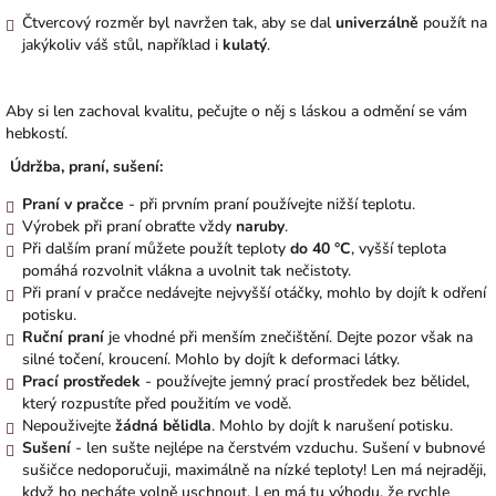
Čtvercový rozměr byl navržen tak, aby se dal
univerzálně
použít na
jakýkoliv váš stůl, například i
kulatý
.
Aby si len zachoval kvalitu, pečujte o něj s láskou a odmění se vám
hebkostí.
Údržba, praní, sušení:
Praní v pračce
- při prvním praní používejte nižší teplotu.
Výrobek při praní obraťte vždy
naruby
.
Při dalším praní můžete použít teploty
do 40 °C
, vyšší teplota
pomáhá rozvolnit vlákna a uvolnit tak nečistoty.
Při praní v pračce nedávejte nejvyšší otáčky, mohlo by dojít k odření
potisku.
Ruční praní
je vhodné při menším znečištění. Dejte pozor však na
silné točení, kroucení. Mohlo by dojít k deformaci látky.
Prací prostředek
- používejte jemný prací prostředek bez bělidel,
který rozpustíte před použitím ve vodě.
Nepouživejte
žádná bělidla
. Mohlo by dojít k narušení potisku.
Sušení
- len sušte nejlépe na čerstvém vzduchu. Sušení v bubnové
sušičce nedoporučuji, maximálně na nízké teploty! Len má nejraději,
když ho necháte volně uschnout. Len má tu výhodu, že rychle