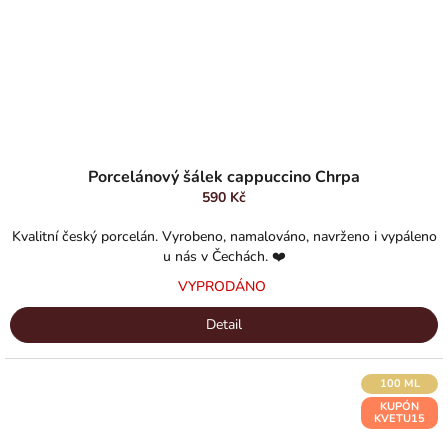
Průměrné
hodnocení
Porcelánový šálek cappuccino Chrpa
produktu
590 Kč
je
5,0
Kvalitní český porcelán. Vyrobeno, namalováno, navrženo i vypáleno
z
u nás v Čechách. ❤️
5
VYPRODÁNO
hvězdiček.
Detail
100 ML
KUPÓN
KVETU15