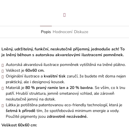
Facebook
Popis
Hodnocení
Diskuze
Lněný, udržitelný, funkční, neskutečně příjemný, jednoduše ach! To
je lněný běhoun s autorskou akvarelovými ilustracemi pomněnek.
Autorská akvarelová ilustrace pomněnek vytištěná na lněné plátno.
Velikost je
60x60 cm.
Originální ilustrace a
kvalitní
tisk
zaručí, že budete mít doma nejen
praktický, ale i designový kousek.
Materiál je
80 % praný ramie len a 20 % bavlna
. Se vším, co k lnu
patří. Hrubší struktura, jemně smetanový vzhled, ale zároveň
neskutečně jemný na dotek.
Látka je potištěna patentovanou eco-friendly technologií, která je
šetrná k přírodě
tím, že spotřebovává minimum energie a vody.
Použité pigmenty jsou
zdravotně nezávadné.
Veliko
st 60x60 cm: