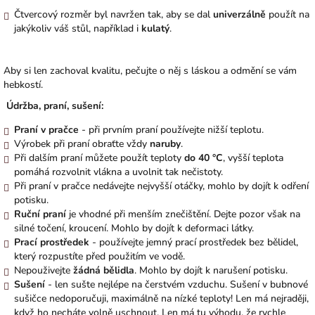
Čtvercový rozměr byl navržen tak, aby se dal
univerzálně
použít na
jakýkoliv váš stůl, například i
kulatý
.
Aby si len zachoval kvalitu, pečujte o něj s láskou a odmění se vám
hebkostí.
Údržba, praní, sušení:
Praní v pračce
- při prvním praní používejte nižší teplotu.
Výrobek při praní obraťte vždy
naruby
.
Při dalším praní můžete použít teploty
do 40 °C
, vyšší teplota
pomáhá rozvolnit vlákna a uvolnit tak nečistoty.
Při praní v pračce nedávejte nejvyšší otáčky, mohlo by dojít k odření
potisku.
Ruční praní
je vhodné při menším znečištění. Dejte pozor však na
silné točení, kroucení. Mohlo by dojít k deformaci látky.
Prací prostředek
- používejte jemný prací prostředek bez bělidel,
který rozpustíte před použitím ve vodě.
Nepouživejte
žádná bělidla
. Mohlo by dojít k narušení potisku.
Sušení
- len sušte nejlépe na čerstvém vzduchu. Sušení v bubnové
sušičce nedoporučuji, maximálně na nízké teploty! Len má nejraději,
když ho necháte volně uschnout. Len má tu výhodu, že rychle