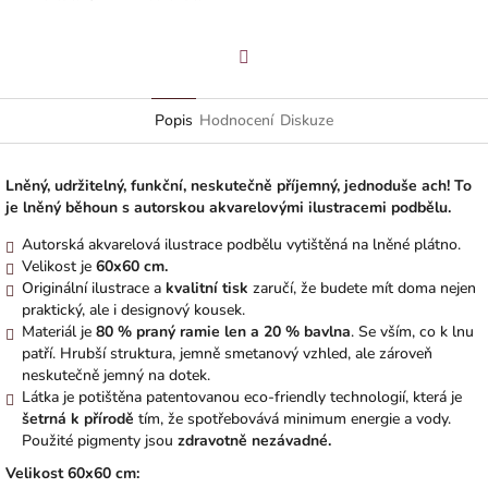
Facebook
Popis
Hodnocení
Diskuze
Lněný, udržitelný, funkční, neskutečně příjemný, jednoduše ach! To
je lněný běhoun s autorskou akvarelovými ilustracemi podbělu.
Autorská akvarelová ilustrace podbělu vytištěná na lněné plátno.
Velikost je
60x60 cm.
Originální ilustrace a
kvalitní
tisk
zaručí, že budete mít doma nejen
praktický, ale i designový kousek.
Materiál je
80 % praný ramie len a 20 % bavlna
. Se vším, co k lnu
patří. Hrubší struktura, jemně smetanový vzhled, ale zároveň
neskutečně jemný na dotek.
Látka je potištěna patentovanou eco-friendly technologií, která je
šetrná k přírodě
tím, že spotřebovává minimum energie a vody.
Použité pigmenty jsou
zdravotně nezávadné.
Veliko
st 60x60 cm: