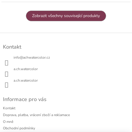
Zobrazit všechny související produkty
Z
á
Kontakt
p
a
info
@
achwatercolor.cz
t
í
a.ch.watercolor
a.ch.watercolor
Informace pro vás
Kontakt
Doprava, platba, vrácení zboží a reklamace
O mně
Obchodní podmínky