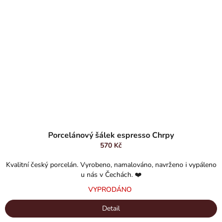
Průměrné
hodnocení
Porcelánový šálek espresso Chrpy
produktu
570 Kč
je
5,0
Kvalitní český porcelán. Vyrobeno, namalováno, navrženo i vypáleno
z
u nás v Čechách. ❤️
5
VYPRODÁNO
hvězdiček.
Detail