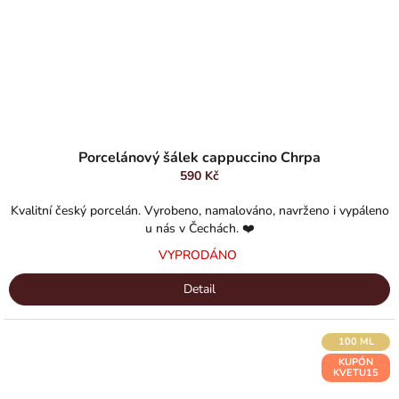
Průměrné
hodnocení
Porcelánový šálek cappuccino Chrpa
produktu
590 Kč
je
5,0
Kvalitní český porcelán. Vyrobeno, namalováno, navrženo i vypáleno
z
u nás v Čechách. ❤️
5
VYPRODÁNO
hvězdiček.
Detail
100 ML
KUPÓN
KVETU15