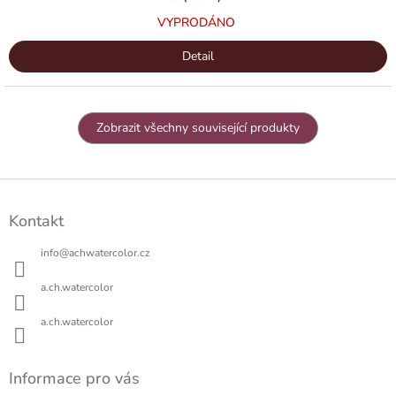
VYPRODÁNO
Detail
Zobrazit všechny související produkty
Z
á
Kontakt
p
a
info
@
achwatercolor.cz
t
í
a.ch.watercolor
a.ch.watercolor
Informace pro vás