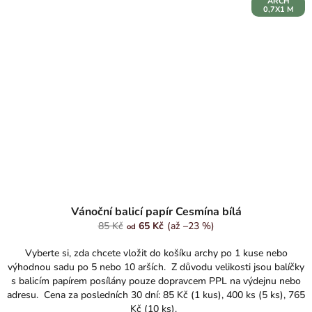
ARCH
0,7X1 M
Průměrné
hodnocení
Vánoční balicí papír Cesmína bílá
produktu
85 Kč
65 Kč
(až –23 %)
od
je
5,0
Vyberte si, zda chcete vložit do košíku archy po 1 kuse nebo
z
výhodnou sadu po 5 nebo 10 arších. Z důvodu velikosti jsou balíčky
5
s balicím papírem posílány pouze dopravcem PPL na výdejnu nebo
hvězdiček.
adresu. Cena za posledních 30 dní: 85 Kč (1 kus), 400 ks (5 ks), 765
Kč (10 ks).