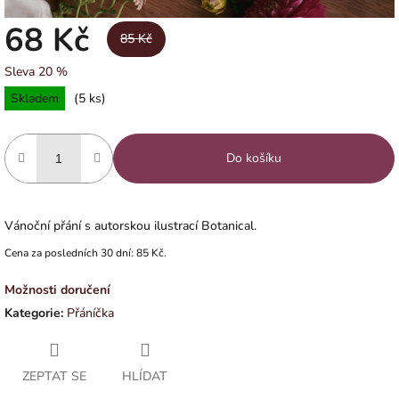
68 Kč
85 Kč
Sleva 20 %
Měrná
Skladem
(5 ks)
cena:
Do košíku
Vánoční přání s autorskou ilustrací Botanical.
Cena za posledních 30 dní: 85 Kč.
Možnosti doručení
Kategorie
:
Přáníčka
ZEPTAT SE
HLÍDAT