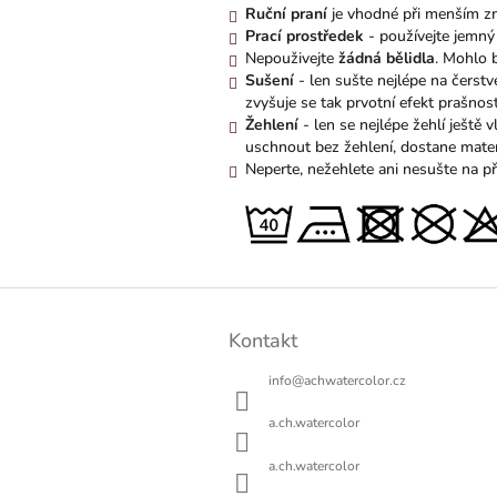
Ruční praní
je vhodné při menším zne
Prací prostředek
- používejte jemný 
Nepouživejte
žádná bělidla
. Mohlo b
Sušení
- len sušte nejlépe na čerst
zvyšuje se tak prvotní efekt prašnost
Žehlení
- len se nejlépe žehlí ještě
uschnout bez žehlení, dostane mate
Neperte, nežehlete ani nesušte na pří
Z
á
Kontakt
p
a
info
@
achwatercolor.cz
t
í
a.ch.watercolor
a.ch.watercolor