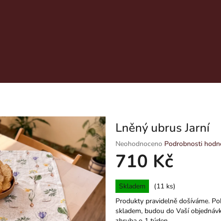
Lněný ubrus Jarní
Průměrné
Neohodnoceno
Podrobnosti hodn
hodnocení
710 Kč
produktu
je
Měrná
0,0
Skladem
(11 ks)
cena:
z
Produkty pravidelně došíváme. Po
5
skladem, budou do Vaší objednávk
hvězdiček.
zhruba o 1 týden.