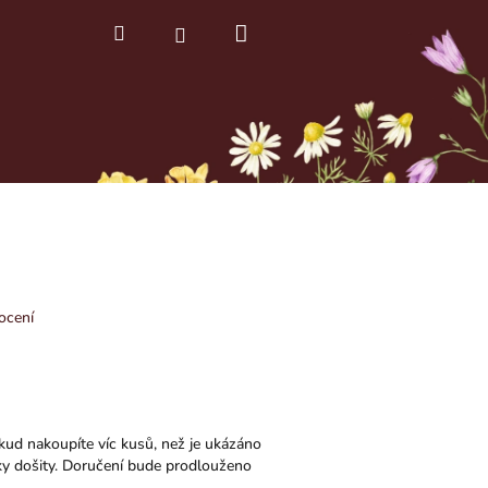
Nákupní
Hledat
Přihlášení
košík
ocení
kud nakoupíte víc kusů, než je ukázáno
y došity. Doručení bude prodlouženo