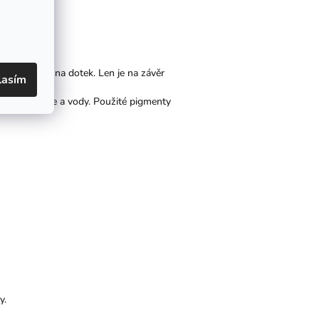
 a krokus.
kutečně jemný na dotek. Len je na závěr
lasím
imum energie a vody. Použité pigmenty
y.