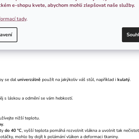
ckém e-shopu kvete, abychom mohli zlepšovat naše služby.
 květin vytištěná na lněné plátno - sasanka hajní, prvosenka jarní, narcis
formací tady
.
učí, že budete mít doma nejen praktický, ale i designový kousek.
ším, co k lnu patří. Charakteristická přírodní struktura, ale zároveň nes
avení
Souh
bký.
friendly technologií, která je
šetrná k přírodě
tím, že spotřebovává min
by se dal
univerzálně
použít na jakýkoliv váš stůl, například i
kulatý
.
něj s láskou a odmění se vám hebkostí.
žívejte nižší teplotu.
by
.
oty
do 40 °C
, vyšší teplota pomáhá rozvolnit vlákna a uvolnit tak nečistot
í otáčky, mohlo by dojít k polámání vláken a deformaci tkaniny.