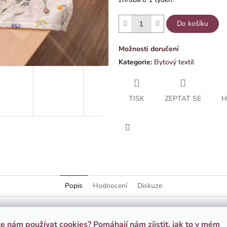
Do košíku
Možnosti doručení
Kategorie
:
Bytový textil
TISK
ZEPTAT SE
H
Facebook
Popis
Hodnocení
Diskuze
ě příjemný, jednoduše ach! To je lněný ubrus s autorskou akvarelovou il
te nám používat cookies? Pomáhají nám zjistit, jak to v mém