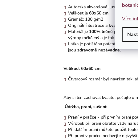
botani
Autorská akvarelová ilustrace jarních
Velikost je
60x60
cm.
Více in
Gramáž: 180 g/m2
Originální ilustrace a
kvalitní
tisk
zar
Materiál je
100% lněné plátno
. Se v
Nast
výroby měkčený a je tak opravdu he
Látka je potištěna patentovanou eco-
jsou
zdravotně nezávadné.
Veliko
st 60x60 cm:
Čtvercový rozměr byl navržen tak, a
Aby si len zachoval kvalitu, pečujte o 
Údržba, praní, sušení:
Praní v pračce
- při prvním praní pou
Výrobek při praní obraťte vždy
naru
Při dalším praní můžete použít tepl
Při praní v pračce nedávejte nejvyšš