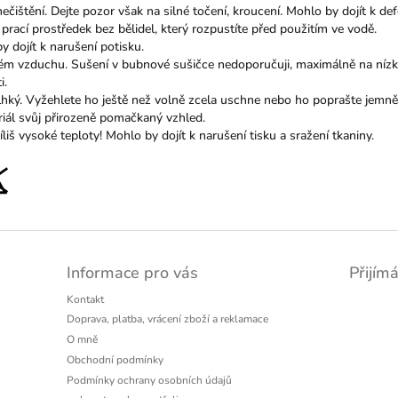
čištění. Dejte pozor však na silné točení, kroucení. Mohlo by dojít k de
prací prostředek bez bělidel, který rozpustíte před použitím ve vodě.
y dojít k narušení potisku.
vém vzduchu. Sušení v bubnové sušičce nedoporučuji, maximálně na nízké 
i.
 vlhký. Vyžehlete ho ještě než volně zcela uschne nebo ho poprašte jem
riál svůj přirozeně pomačkaný vzhled.
liš vysoké teploty! Mohlo by dojít k narušení tisku a sražení tkaniny.
Informace pro vás
Přijím
Kontakt
Doprava, platba, vrácení zboží a reklamace
O mně
Obchodní podmínky
Podmínky ochrany osobních údajů