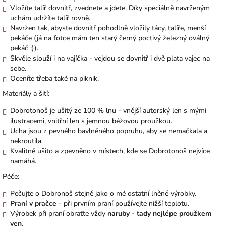
Vložíte talíř dovnitř, zvednete a jdete. Díky speciálně navrženým
uchám udržíte talíř rovně.
Navržen tak, abyste dovnitř pohodlně vložily tácy, talíře, menší
pekáče (já na fotce mám ten starý černý poctivý železný oválný
pekáč :)).
Skvěle slouží i na vajíčka - vejdou se dovnitř i dvě plata vajec na
sebe.
Oceníte třeba také na piknik.
Materiály a šití:
Dobrotonoš je ušitý ze 100 % lnu - vnější autorský len s mými
ilustracemi, vnitřní len s jemnou béžovou proužkou.
Ucha jsou z pevného bavlněného popruhu, aby se nemačkala a
nekroutila.
Kvalitně ušito a zpevněno v místech, kde se Dobrotonoš nejvíce
namáhá.
Péče:
Pečujte o Dobronoš stejně jako o mé ostatní lněné výrobky.
Praní v pračce
- při prvním praní používejte nižší teplotu.
Výrobek při praní obraťte vždy
naruby - tady nejlépe proužkem
ven.