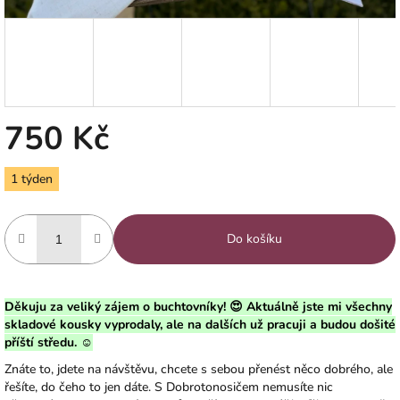
750 Kč
Měrná
1 týden
cena:
Do košíku
Děkuju za veliký zájem o buchtovníky! 😍 Aktuálně jste mi všechny
skladové kousky vyprodaly, ale na dalších už pracuji a budou došité
příští středu. ☺️
Znáte to, jdete na návštěvu, chcete s sebou přenést něco dobrého, ale
řešíte, do čeho to jen dáte. S Dobrotonosičem nemusíte nic