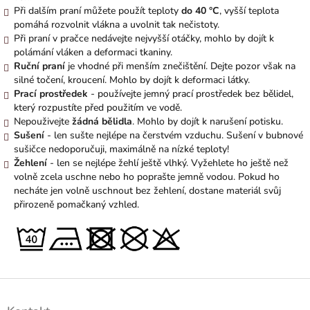
Při dalším praní můžete použít teploty
do 40 °C
, vyšší teplota
pomáhá rozvolnit vlákna a uvolnit tak nečistoty.
Při praní v pračce nedávejte nejvyšší otáčky, mohlo by dojít k
polámání vláken a deformaci tkaniny.
Ruční praní
je vhodné při menším znečištění. Dejte pozor však na
silné točení, kroucení. Mohlo by dojít k deformaci látky.
Prací prostředek
- používejte jemný prací prostředek bez bělidel,
který rozpustíte před použitím ve vodě.
Nepouživejte
žádná bělidla
. Mohlo by dojít k narušení potisku.
Sušení
- len sušte nejlépe na čerstvém vzduchu. Sušení v bubnové
sušičce nedoporučuji, maximálně na nízké teploty!
Žehlení
- len se nejlépe žehlí ještě vlhký. Vyžehlete ho ještě než
volně zcela uschne nebo ho poprašte jemně vodou. Pokud ho
necháte jen volně uschnout bez žehlení, dostane materiál svůj
přirozeně pomačkaný vzhled.
Z
á