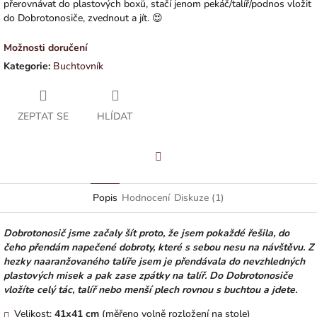
přerovnávat do plastových boxů, stačí jenom pekáč/talíř/podnos vložit
do Dobrotonosiče, zvednout a jít. 😍
Možnosti doručení
Kategorie
:
Buchtovník
ZEPTAT SE
HLÍDAT
Facebook
Popis
Hodnocení
Diskuze (1)
Dobrotonosič jsme začaly šít proto, že jsem pokaždé řešila, do
čeho přendám napečené dobroty, které s sebou nesu na návštěvu. Z
hezky naaranžovaného talíře jsem je přendávala do nevzhledných
plastových misek a pak zase zpátky na talíř. Do Dobrotonosiče
vložíte celý tác, talíř nebo menší plech rovnou s buchtou a jdete.
Velikost:
41x41 cm
(měřeno volně rozložení na stole)