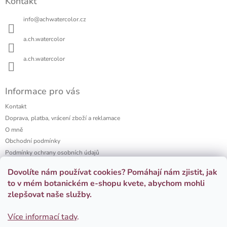
Kontakt
p
a
info
@
achwatercolor.cz
t
í
a.ch.watercolor
a.ch.watercolor
Informace pro vás
Kontakt
Doprava, platba, vrácení zboží a reklamace
O mně
Obchodní podmínky
Podmínky ochrany osobních údajů
a.ch watercolor portfolio
Dovolíte nám používat cookies? Pomáhají nám zjistit, jak
Firemní dárky
to v mém botanickém e-shopu kvete, abychom mohli
zlepšovat naše služby.
Přijímáme online platby
Více informací tady
.