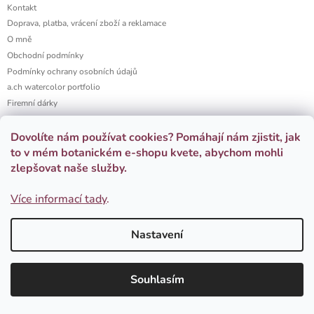
Kontakt
Doprava, platba, vrácení zboží a reklamace
O mně
Obchodní podmínky
Podmínky ochrany osobních údajů
a.ch watercolor portfolio
Firemní dárky
Dovolíte nám používat cookies? Pomáhají nám zjistit, jak
Přijímáme online platby
to v mém botanickém e-shopu kvete, abychom mohli
zlepšovat naše služby.
Více informací tady
.
Copyright 2026
Adéla Chmelařová | Botanické ilustrace
Vytvořil Shoptet
Nastavení
– bytové doplňky a porcelán
. Všechna práva vyhrazena.
Upravit nastavení
cookies
Souhlasím
Odběr novinek a kupón na první nákup