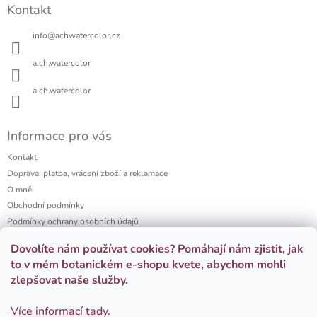
Kontakt
p
a
info
@
achwatercolor.cz
t
í
a.ch.watercolor
a.ch.watercolor
Informace pro vás
Kontakt
Doprava, platba, vrácení zboží a reklamace
O mně
Obchodní podmínky
Podmínky ochrany osobních údajů
a.ch watercolor portfolio
Dovolíte nám používat cookies? Pomáhají nám zjistit, jak
Firemní dárky
to v mém botanickém e-shopu kvete, abychom mohli
zlepšovat naše služby.
Přijímáme online platby
Více informací tady
.