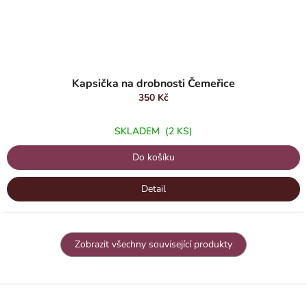
Kapsička na drobnosti Čemeřice
350 Kč
SKLADEM
(2 KS)
Do košíku
Detail
Zobrazit všechny související produkty
Z
á