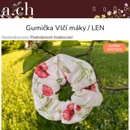
Přejít
Náku
Hledat
M
na
Přihlášení
obsah
koší
Gumička Vlčí máky / LEN
Průměrné
Neohodnoceno
Podrobnosti hodnocení
hodnocení
KUPÓN
produktu
KVETU15
je
0,0
z
5
hvězdiček.