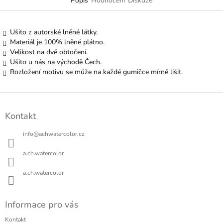
Popis
Hodnocení
Diskuze
Ušito z autorské lněné látky.
Materiál je 100% lněné plátno.
Velikost na dvě obtočení.
Ušito u nás na východě Čech.
Rozložení motivu se může na každé gumičce mírně lišit.
Z
á
Kontakt
p
a
info
@
achwatercolor.cz
t
í
a.ch.watercolor
a.ch.watercolor
Informace pro vás
Kontakt