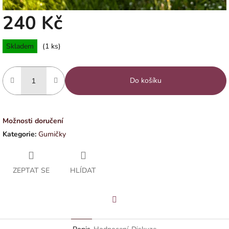
240 Kč
Měrná
Skladem
(1 ks)
cena:
Do košíku
Možnosti doručení
Kategorie
:
Gumičky
ZEPTAT SE
HLÍDAT
Facebook