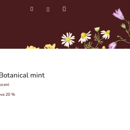
Nákupní
Hledat
Přihlášení
košík
Botanical mint
ocení
eva 20 %