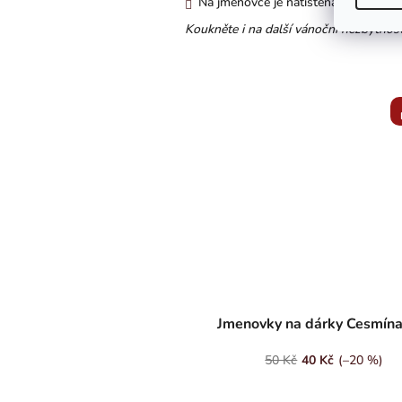
Na jmenovce je natištěna vánoční a
Koukněte i na další vánoční nezbytnosti 
Jmenovky na dárky Cesmína
50 Kč
40 Kč
(–20 %)