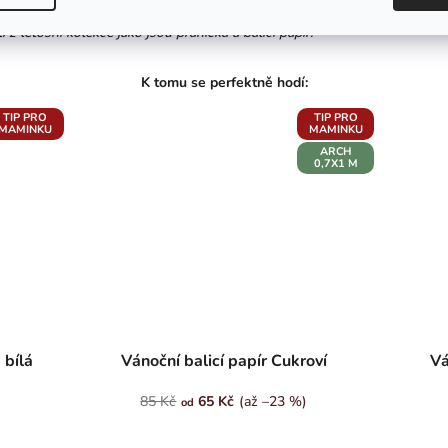
kvarelový ilustrace. Z druhé strany můžete napsat jméno obdarovaného.
z letošní kolekce jako jsou přáníčka a balící papír.
TIP PRO
TIP PRO
MAMINKU
MAMINKU
ARCH
0,7X1 M
 bílá
Vánoční balicí papír Cukroví
Vá
85 Kč
65 Kč
(až –23 %)
od