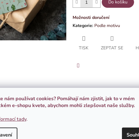
Do košíku
Možnosti doručení
Kategorie
:
Podle motivu
TISK
ZEPTAT SE
H
Facebook
te nám používat cookies? Pomáhají nám zjistit, jak to v mém
Popis
Hodnocení
Diskuze
ckém e-shopu kvete, abychom mohli zlepšovat naše služby.
botanickou ilustrací.
formací tady
.
avení
Souh