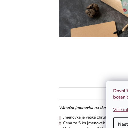
Dovolí
botani
Vánoční jmenovka na dárky s vánoční 
Více in
Jmenovka je veliká zhruba 7x5 cm.
Cena za
5 ks
jmenovek.
Nast