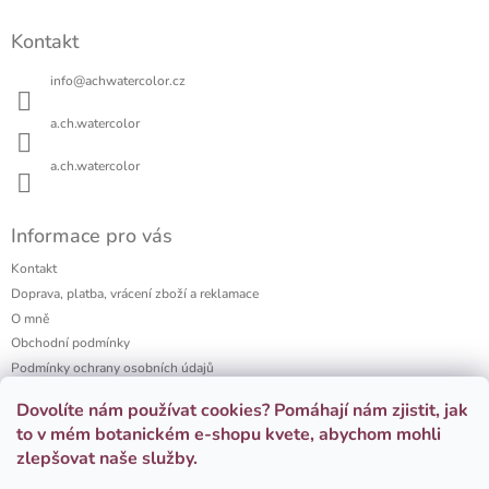
Z
á
Kontakt
p
a
info
@
achwatercolor.cz
t
í
a.ch.watercolor
a.ch.watercolor
Informace pro vás
Kontakt
Doprava, platba, vrácení zboží a reklamace
O mně
Obchodní podmínky
Podmínky ochrany osobních údajů
a.ch watercolor portfolio
Dovolíte nám používat cookies? Pomáhají nám zjistit, jak
Firemní dárky
to v mém botanickém e-shopu kvete, abychom mohli
zlepšovat naše služby.