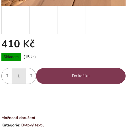
410 Kč
Měrná
Skladem
(15 ks)
cena:
Do košíku
Možnosti doručení
Kategorie
:
Bytový textil