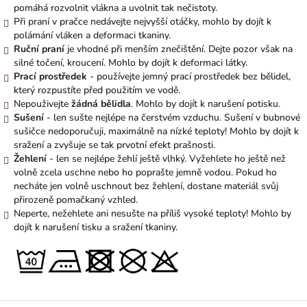
pomáhá rozvolnit vlákna a uvolnit tak nečistoty.
Při praní v pračce nedávejte nejvyšší otáčky, mohlo by dojít k
polámání vláken a deformaci tkaniny.
Ruční praní
je vhodné při menším znečištění. Dejte pozor však na
silné točení, kroucení. Mohlo by dojít k deformaci látky.
Prací prostředek
- používejte jemný prací prostředek bez bělidel,
který rozpustíte před použitím ve vodě.
Nepouživejte
žádná bělidla
. Mohlo by dojít k narušení potisku.
Sušení
- len sušte nejlépe na čerstvém vzduchu. Sušení v bubnové
sušičce nedoporučuji, maximálně na nízké teploty! Mohlo by dojít k
sražení a zvyšuje se tak prvotní efekt prašnosti.
Žehlení
- len se nejlépe žehlí ještě vlhký. Vyžehlete ho ještě než
volně zcela uschne nebo ho poprašte jemně vodou. Pokud ho
necháte jen volně uschnout bez žehlení, dostane materiál svůj
přirozeně pomačkaný vzhled.
Neperte, nežehlete ani nesušte na příliš vysoké teploty! Mohlo by
dojít k narušení tisku a sražení tkaniny.