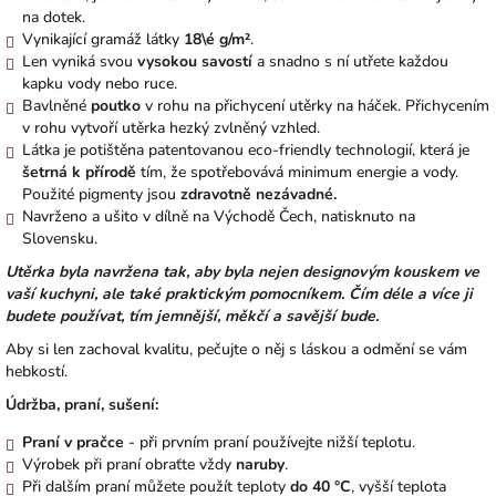
na dotek.
Vynikající gramáž látky
18\é g/
m²
.
Len vyniká svou
vysokou savostí
a snadno s ní utřete každou
kapku vody nebo ruce.
Bavlněné
poutko
v rohu na přichycení utěrky na háček. Přichycením
v rohu vytvoří utěrka hezký zvlněný vzhled.
Látka je potištěna patentovanou eco-friendly technologií, která je
šetrná k přírodě
tím, že spotřebovává minimum energie a vody.
Použité pigmenty jsou
zdravotně nezávadné.
Navrženo a ušito v dílně na Východě Čech, natisknuto na
Slovensku.
Utěrka byla navržena tak, aby byla nejen designovým kouskem ve
vaší kuchyni, ale také praktickým pomocníkem. Čím déle a více ji
budete používat, tím jemnější, měkčí a savější bude.
Aby si len zachoval kvalitu, pečujte o něj s láskou a odmění se vám
hebkostí.
Údržba, praní, sušení:
Praní v pračce
- při prvním praní používejte nižší teplotu.
Výrobek při praní obraťte vždy
naruby
.
Při dalším praní můžete použít teploty
do 40 °C
, vyšší teplota