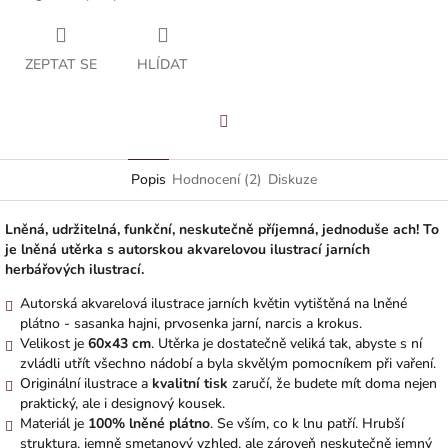
ZEPTAT SE
HLÍDAT
Facebook
Popis
Hodnocení (2)
Diskuze
Lněná, udržitelná, funkční, neskutečně příjemná, jednoduše ach! To
je lněná utěrka s autorskou akvarelovou ilustrací jarních
herbářových ilustrací.
Autorská akvarelová ilustrace jarních květin vytištěná na lněné
plátno - sasanka hajni, prvosenka jarní, narcis a krokus.
Velikost je
60x43 cm
. Utěrka je dostatečně veliká tak, abyste s ní
zvládli utřít všechno nádobí a byla skvělým pomocníkem při vaření.
Originální ilustrace a
kvalitní
tisk
zaručí, že budete mít doma nejen
praktický, ale i designový kousek.
Materiál je
100% lněné plátno
. Se vším, co k lnu patří. Hrubší
struktura, jemně smetanový vzhled, ale zároveň neskutečně jemný