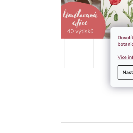
Dovolí
botani
Více in
Nast