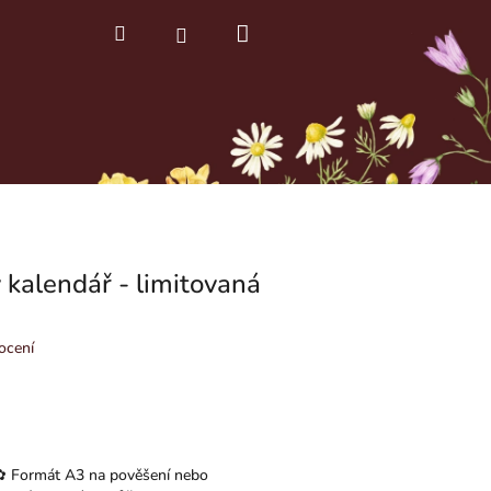
Nákupní
Hledat
Přihlášení
košík
 kalendář - limitovaná
ocení
 ✿ Formát A3 na pověšení nebo