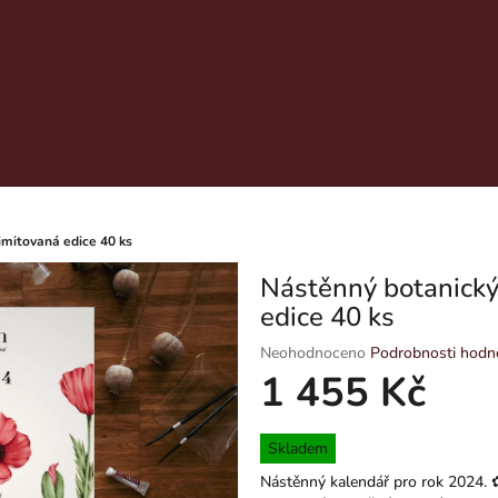
imitovaná edice 40 ks
Nástěnný botanický
edice 40 ks
Průměrné
Neohodnoceno
Podrobnosti hodn
hodnocení
1 455 Kč
produktu
je
Měrná
0,0
Skladem
cena:
z
Nástěnný kalendář pro rok 2024.
5