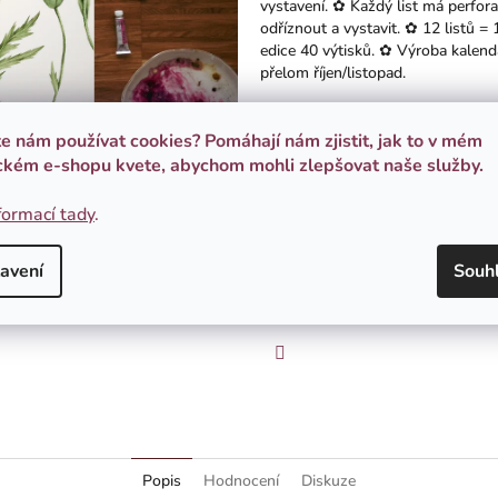
vystavení. ✿ Každý list má perforac
hvězdiček.
odříznout a vystavit. ✿ 12 listů =
edice 40 výtisků. ✿ Výroba kalen
přelom říjen/listopad.
Do košíku
te nám používat cookies? Pomáhají nám zjistit, jak to v mém
ckém e-shopu kvete, abychom mohli zlepšovat naše služby.
Možnosti doručení
Kategorie
:
Ateliér
formací tady
.
avení
Souh
TISK
ZEPTAT SE
H
Facebook
Popis
Hodnocení
Diskuze