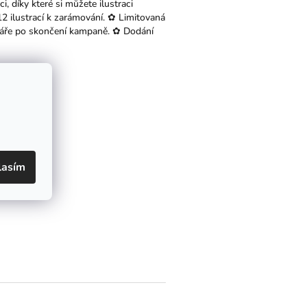
i, díky které si můžete ilustraci
 12 ilustrací k zarámování. ✿ Limitovaná
dáře po skončení kampaně. ✿ Dodání
lasím
LÍDAT