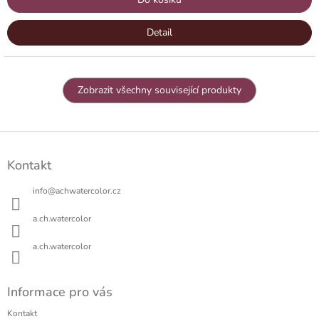
Detail
Zobrazit všechny související produkty
Z
á
Kontakt
p
a
info
@
achwatercolor.cz
t
í
a.ch.watercolor
a.ch.watercolor
Informace pro vás
Kontakt