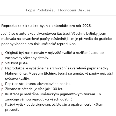
Facebook
Popis
Podobné (3)
Hodnocení
Diskuze
Reprodukce z kolekce bylin z kalendáře pro rok 2025.
Jedná se o autorskou akvarelovou ilustraci. Všechny bylinky jsem
malovala na akvarelové papíry, následně jsem je převedla do grafické
podoby vhodné pro tisk umělecké reprodukce.
Originál byl naskenován v nejvyšší kvalitě a rozlišení. Jsou tak
zachovány všechny detaily.
Velikost je A4.
Reprodukce je vytištěna na
archivační akvarelový papír značky
Hahnemühle, Museum Etching
. Jedná se umělecké papíry nejvyšší
světové kvality.
Papír se strukturou akvarelového papíru.
Životnost přesahuje více jak 100 let.
Ilustrace je natištěna
uměleckým pigmentovým tiskem
. To
zaručuje věrnou reprodukci všech odstínů.
Každý výtisk bude signován, očíslován a opatřen certifikátem
pravosti.