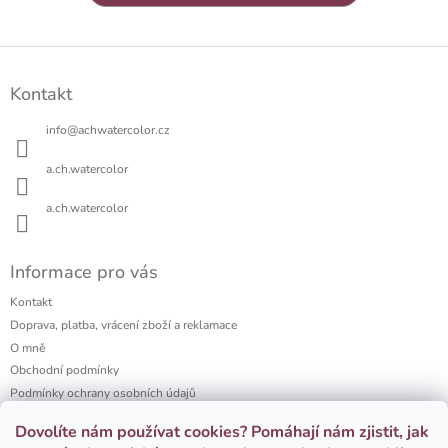
Z
á
Kontakt
p
a
info
@
achwatercolor.cz
t
í
a.ch.watercolor
a.ch.watercolor
Informace pro vás
Kontakt
Doprava, platba, vrácení zboží a reklamace
O mně
Obchodní podmínky
Podmínky ochrany osobních údajů
a.ch watercolor portfolio
Dovolíte nám používat cookies? Pomáhají nám zjistit, jak
Firemní dárky