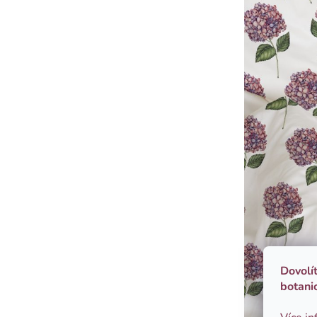
Dovolí
botani