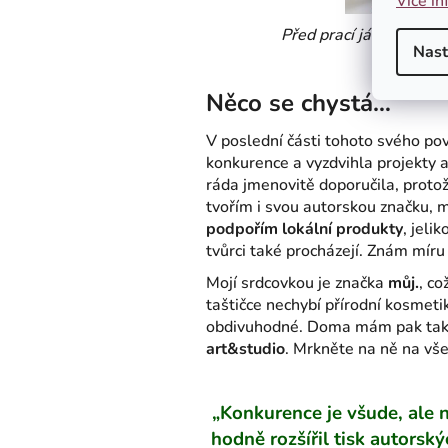
Více in
Před prací já se nesch
Nast
Něco se chystá…
V poslední části tohoto svého pov
konkurence a vyzdvihla projekty a
ráda jmenovitě doporučila, proto
tvořím i svou autorskou značku, mě
podpořím lokální produkty
, jeli
tvůrci také procházejí. Znám míru 
Mojí srdcovkou je značka
můj.
, co
taštičce nechybí přírodní kosmet
obdivuhodné. Doma mám pak také
art&studio
. Mrkněte na ně na vše
„Konkurence je všude, ale 
hodně rozšířil tisk autorsk