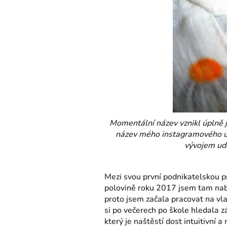
Momentální název vznikl úplně j
název mého instagramového účt
vývojem udá
Mezi svou první podnikatelskou p
polovině roku 2017 jsem tam nabí
proto jsem začala pracovat na vla
si po večerech po škole hledala 
který je naštěstí dost intuitivní