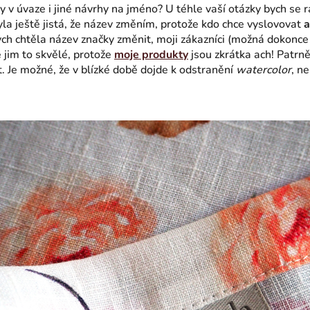
y v úvaze i jiné návrhy na jméno? U téhle vaší otázky bych se 
yla ještě jistá, že název změním, protože kdo chce vyslovovat
bych chtěla název značky změnit, moji zákazníci (možná dokonce 
e jim to skvělé, protože
moje produkty
jsou zkrátka ach! Patrn
. Je možné, že v blízké době dojde k odstranění
watercolor
, n