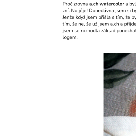
Proč zrovna
a.ch watercolor
a byl
zní: No jéje! Donedávna jsem si b
Jenže když jsem přišla s tím, že 
tím, že ne, že už jsem a.ch a přijd
jsem se rozhodla základ ponechat
logem.