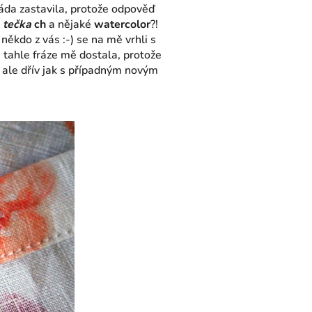
ráda zastavila, protože odpověď
a
tečka
ch
a nějaké
watercolor
?!
někdo z vás :-) se na mě vrhli s
ě tahle fráze mě dostala, protože
e ale dřív jak s případným novým