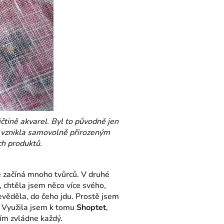
čtině akvarel. Byl to původně jen
y vznikla samovolně přirozeným
ch produktů.
e začíná mnoho tvůrců. V druhé
 chtěla jsem něco více svého,
evěděla, do čeho jdu. Prostě jsem
. Využila jsem k tomu
Shoptet
,
lím zvládne každý.