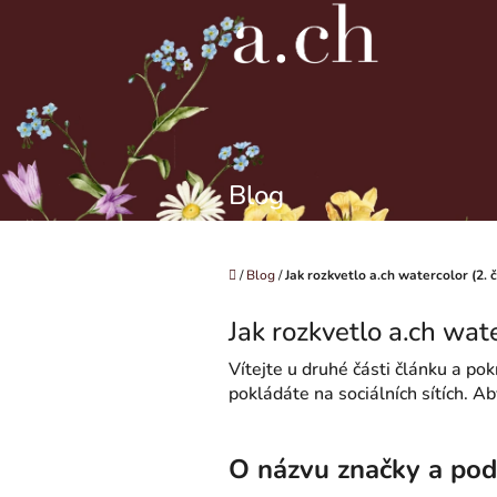
Přejít
na
obsah
Blog
Domů
/
Blog
/
Jak rozkvetlo a.ch watercolor (2. 
Jak rozkvetlo a.ch wate
Vítejte u druhé části článku a po
pokládáte na sociálních sítích. A
O názvu značky a pod