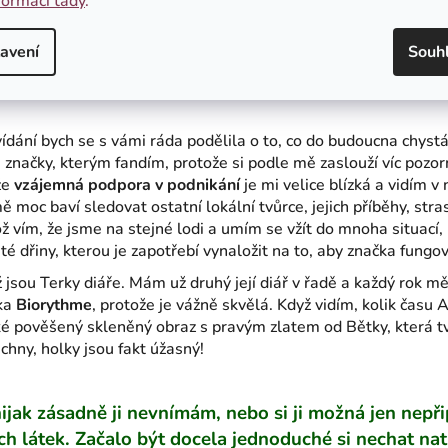
formací tady
.
ovám ani v posteli. Možnost odpočívat ve vlastním
povlečení
je
avení
Souh
ídání bych se s vámi ráda podělila o to, co do budoucna chyst
 značky, kterým fandím, protože si podle mě zaslouží víc pozo
že
vzájemná podpora v podnikání
je mi velice blízká a vidím 
 moc baví sledovat ostatní lokální tvůrce, jejich příběhy, stras
kož vím, že jsme na stejné lodi a umím se vžít do mnoha situací,
té dřiny, kterou je zapotřebí vynaložit na to, aby značka fungo
ž jsou
Terky diáře. Mám už druhý její diář v řadě a každý rok m
ika
Biorythme
, protože je vážně skvělá. Když vidím, kolik času 
 pověšený skleněný obraz s pravým zlatem od Bětky, která t
chny, holky jsou fakt úžasný!
nijak zásadně ji nevnímám, nebo si ji možná jen nepř
ých látek. Začalo být docela jednoduché si nechat na