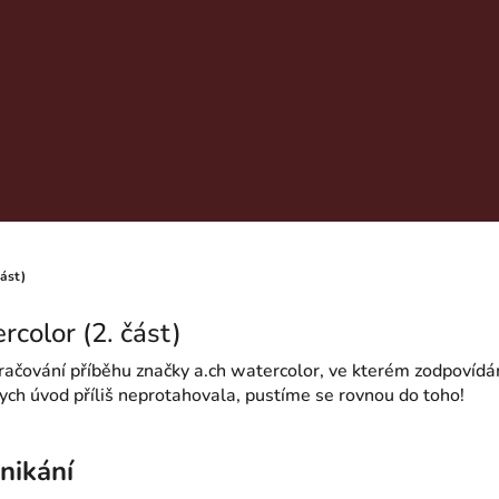
část)
rcolor (2. část)
kračování příběhu značky a.ch watercolor, ve kterém zodpovídá
bych úvod příliš neprotahovala, pustíme se rovnou do toho!
nikání