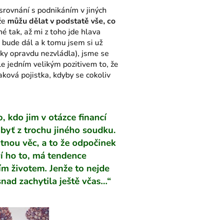
 srovnání s podnikáním v jiných
 že
můžu dělat v podstatě vše, co
é tak, až mi z toho jde hlava
 bude dál a k tomu jsem si už
ky opravdu nezvládla), jsme se
e jedním velikým pozitivem to, že
aková pojistka, kdyby se cokoliv
, kdo jim v otázce financí
 byť z trochu jiného soudku.
tnou věc, a to že odpočinek
ví ho to, má tendence
m životem. Jenže to nejde
nad zachytila ještě včas…“