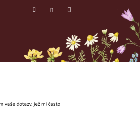
Nákupní
Hledat
Přihlášení
košík
m vaše dotazy, jež mi často