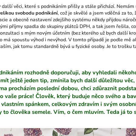
 další věci, které s podnikáním přišly a stále přichází. Nemám
elikou svobodu podnikání
, což je skvělé a jsem vděčná za to,
acie a obecně nastavení zdejšího systému někdy přijdou náročn
mi příjmy spadla do skupiny plátců DPH, a tak jsem řešila, co
konzultaci s mým novým účetním (bez kterého už bych další kro
 má spoustu výhod i nevýhod. V tomto případě je podle mě al
aším, jak tomu standardně bývá u fyzické osoby. Je to trošku t
odnikáním rozhodně doporučuji, aby vyhledali někoho
ít ještě jeden tip, zmínila bych další důležitou věc,
ma procházím poslední dobou, chci zdůraznit podsta
ako vaše práce! Člověk, který buduje něco svého a ba
 vlastním spánkem, celkovým zdravím i svým osobní
 to člověka semele. Vím, o čem mluvím. Teda já to s