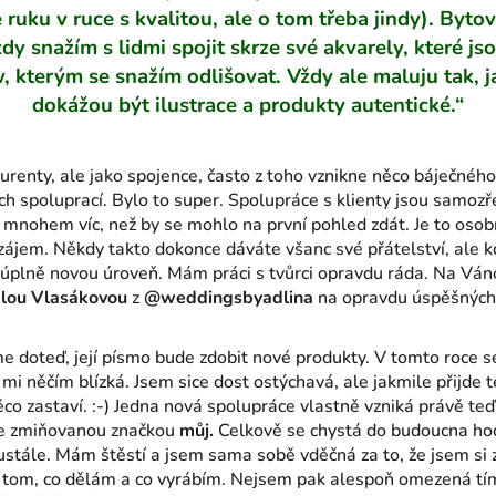
ruku v ruce s kvalitou, ale o tom třeba jindy). Byt
ždy snažím s lidmi spojit skrze své akvarely, které 
kterým se snažím odlišovat. Vždy ale maluju tak, jak
dokážou být ilustrace a produkty autentické.“
renty, ale jako spojence, často z toho vznikne něco báječného
ých spoluprací. Bylo to super. Spolupráce s klienty jsou samoz
 o mnohem víc, než by se mohlo na první pohled zdát. Je to osob
zájem. Někdy takto dokonce dáváte všanc své přátelství, ale k
 úplně novou úroveň. Mám práci s tvůrci opravdu ráda. Na Vá
lou Vlasákovou
z
@weddingsbyadlina
na opravdu úspěšných
e doteď, její písmo bude zdobit nové produkty. V tomto roce se
 je mi něčím blízká. Jsem sice dost ostýchavá, ale jakmile přijde
ěco zastaví. :-) Jedna nová spolupráce vlastně vzniká právě te
se zmiňovanou značkou
můj.
Celkově se chystá do budoucna hod
stále. Mám štěstí a jsem sama sobě vděčná za to, že jsem si
v tom, co dělám a co vyrábím. Nejsem pak alespoň omezená tím