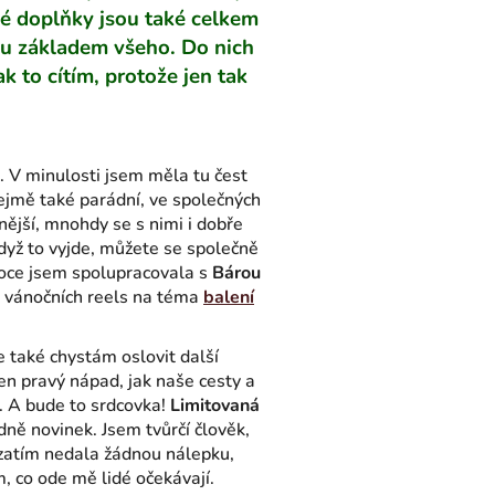
ové doplňky jsou také celkem
jsou základem všeho. Do nich
 to cítím, protože jen tak
. V minulosti jsem měla tu čest
řejmě také parádní, ve společných
nější, mnohdy se s nimi i dobře
dyž to vyjde, můžete se společně
noce jsem spolupracovala s
Bárou
 vánočních reels na téma
balení
 také chystám oslovit další
 ten pravý nápad, jak naše cesty a
ď. A bude to srdcovka!
Limitovaná
ně novinek. Jsem tvůrčí člověk,
 zatím nedala žádnou nálepku,
, co ode mě lidé očekávají.