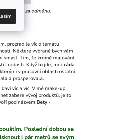
 ovšem job za odměnu.
lasím
ám, prozradila víc o tématu
rnosti. Některé vybrané bych vám
v ní smysl. Tím, že kromě malování
ti i radosti. Když to jde, moc
ráda
 kterými v pracovní oblasti ostatní
vala a prosperovala.
ě baví víc a víc! V mé make-up
Anet zabere vývoj produktů, je to
voří pod názvem
Bety -
ipouštím. Poslední dobou se
tisknout i pár metrů se svým