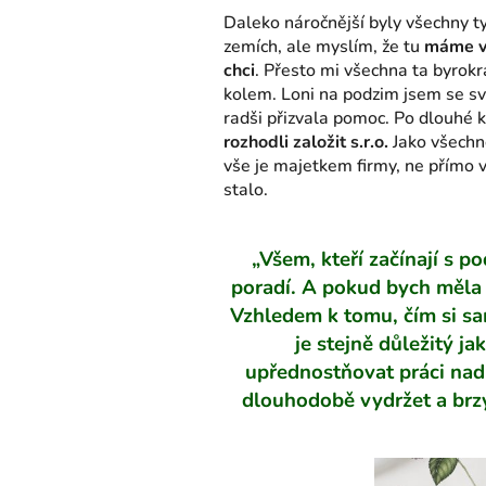
Daleko náročnější byly všechny ty
zemích, ale myslím, že tu
máme v
chci
. Přesto mi všechna ta byrokr
kolem. Loni na podzim jsem se svý
radši přizvala pomoc. Po dlouhé 
rozhodli založit
s.r.o.
Jako všechno
vše je majetkem firmy, ne přímo v
stalo.
„Všem, kteří začínají s p
poradí. A pokud bych měla m
Vzhledem k tomu, čím si sa
je stejně důležitý j
upřednostňovat práci nad
dlouhodobě vydržet a brzy