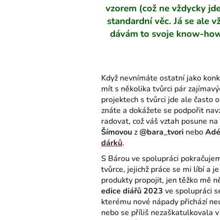
vzorem (což ne vždycky jde 
standardní věc. Já se ale v
dávám to svoje know-how, 
Když nevnímáte ostatní jako konku
mít s několika tvůrci pár zajímav
projektech s tvůrci jde ale často
znáte a dokážete se podpořit nav
radovat, což váš vztah posune na
Šímovou
z
@bara_tvori
nebo
Adé
dárků
.
S Bárou ve spolupráci pokračujem
tvůrce, jejichž práce se mi líbí a
produkty propojit, jen těžko mě n
edice diářů 2023
ve spolupráci 
kterému nové nápady přichází neu
nebo se příliš nezaškatulkovala 