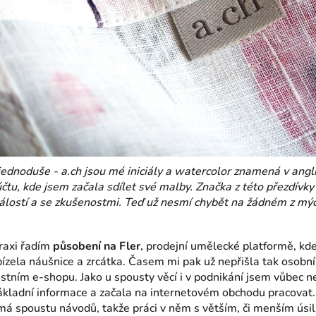
ednoduše - a.ch jsou mé iniciály a watercolor znamená v angli
u, kde jsem začala sdílet své malby. Značka z této přezdívk
lostí a se zkušenostmi. Teď už nesmí chybět na žádném z mý
raxi řadím
působení na
Fler
, prodejní umělecké platformě, kd
zela náušnice a zrcátka. Časem mi pak už nepřišla tak osobní,
stním e-shopu. Jako u spousty věcí i v podnikání jsem vůbec n
základní informace a začala na internetovém obchodu pracovat
 a má spoustu návodů, takže práci v něm s větším, či menším úsi