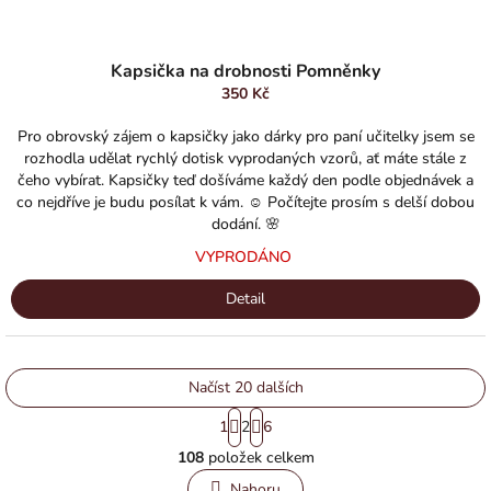
Průměrné
hodnocení
Kapsička na drobnosti Pomněnky
produktu
350 Kč
je
5,0
Pro obrovský zájem o kapsičky jako dárky pro paní učitelky jsem se
z
rozhodla udělat rychlý dotisk vyprodaných vzorů, ať máte stále z
5
čeho vybírat. Kapsičky teď došíváme každý den podle objednávek a
hvězdiček.
co nejdříve je budu posílat k vám. ☺️ Počítejte prosím s delší dobou
dodání. 🌸
VYPRODÁNO
Detail
Načíst 20 dalších
S
1
2
6
t
O
r
108
položek celkem
v
á
l
n
Nahoru