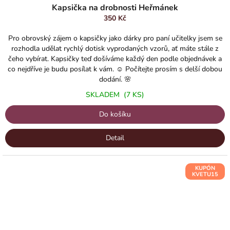
Kapsička na drobnosti Heřmánek
350 Kč
Pro obrovský zájem o kapsičky jako dárky pro paní učitelky jsem se
rozhodla udělat rychlý dotisk vyprodaných vzorů, ať máte stále z
čeho vybírat. Kapsičky teď došíváme každý den podle objednávek a
co nejdříve je budu posílat k vám. ☺️ Počítejte prosím s delší dobou
dodání. 🌸
SKLADEM
(7 KS)
Do košíku
Detail
KUPÓN
KVETU15