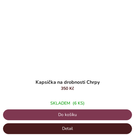
Průměrné
hodnocení
Kapsička na drobnosti Chrpy
produktu
350 Kč
je
5,0
SKLADEM
(6 KS)
z
5
Do košíku
hvězdiček.
Detail