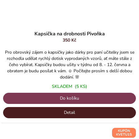
Kapsička na drobnosti Pivoňka
350 Kč
Pro obrovský zájem o kapsičky jako dárky pro paní učitelky jsem se
rozhodla udělat rychlý dotisk vyprodaných vzorů, ať máte stále z
čeho vybírat. Kapsičky budou ušity v týdnu od 8. - 12. června a
obratem je budu posílat k vám. ☺️ Počítejte prosím s delší dobou
dodání. 🌸
SKLADEM
(5 KS)
Do košíku
Detail
KUPÓN
KVETU15