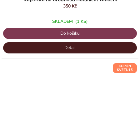
350 Kč
SKLADEM
(1 KS)
Do košíku
Detail
KUPÓN
KVETU15