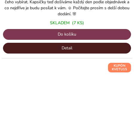
čeho vybírat. Kapsičky teď došíváme každý den podle objednávek a
co nejdříve je budu posílat k vám. ☺️ Počítejte prosím s delší dobou
dodání. 🌸
SKLADEM
(7 KS)
Do košíku
Detail
KUPÓN
KVETU15