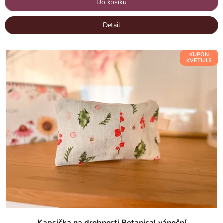
Do košíku
Detail
KUPÓN
KVETU15
Kapsička na drobnosti Botanical vánoční