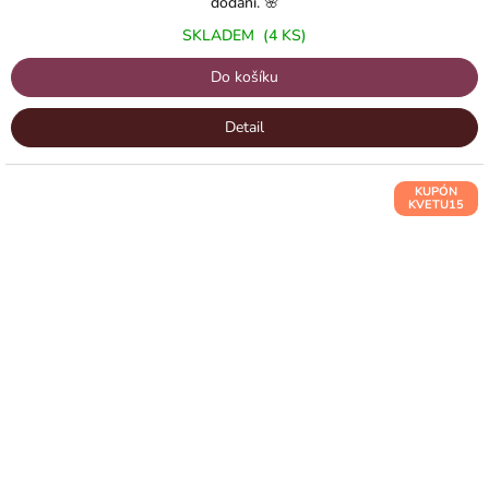
dodání. 🌸
SKLADEM
(4 KS)
Do košíku
Detail
KUPÓN
KVETU15