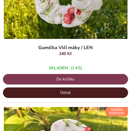
u
k
t
ů
Gumička Vlčí máky / LEN
240 Kč
SKLADEM
(1 KS)
Do košíku
Detail
KUPÓN
KVETU15