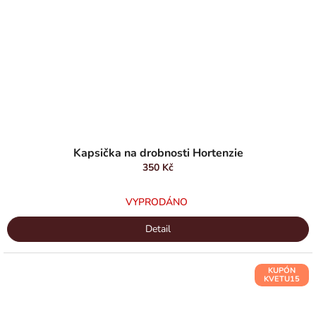
Průměrné
hodnocení
Kapsička na drobnosti Hortenzie
produktu
350 Kč
je
4,0
VYPRODÁNO
z
5
Detail
hvězdiček.
KUPÓN
KVETU15