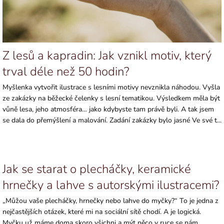
Z lesů a kapradin: Jak vznikl motiv, který
trval déle než 50 hodin?
Myšlenka vytvořit ilustrace s lesními motivy nevznikla náhodou. Vyšla
ze zakázky na běžecké čelenky s lesní tematikou. Výsledkem měla být
vůně lesa, jeho atmosféra… jako kdybyste tam právě byli. A tak jsem
se dala do přemýšlení a malování. Zadání zakázky bylo jasné Ve své t...
Jak se starat o plecháčky, keramické
hrnečky a lahve s autorskými ilustracemi?
„Můžou vaše plecháčky, hrnečky nebo lahve do myčky?“ To je jedna z
nejčastějších otázek, které mi na sociální sítě chodí. A je logická.
Myčku už máme doma skoro všichni a mýt něco v ruce se nám