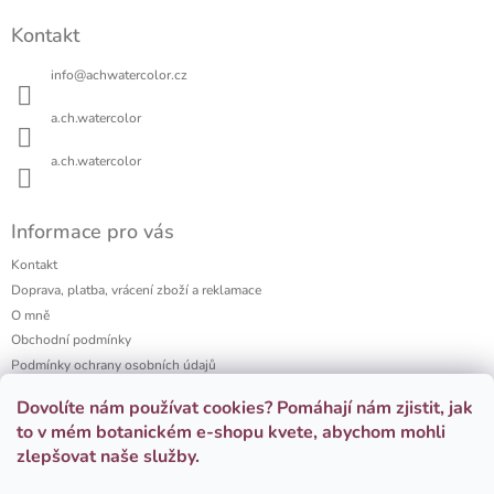
n
c
á
í
í
Kontakt
p
p
a
r
info
@
achwatercolor.cz
t
v
í
k
a.ch.watercolor
y
v
a.ch.watercolor
ý
p
i
Informace pro vás
s
u
Kontakt
Doprava, platba, vrácení zboží a reklamace
O mně
Obchodní podmínky
Podmínky ochrany osobních údajů
a.ch watercolor portfolio
Dovolíte nám používat cookies? Pomáhají nám zjistit, jak
Firemní dárky
to v mém botanickém e-shopu kvete, abychom mohli
zlepšovat naše služby.
Přijímáme online platby