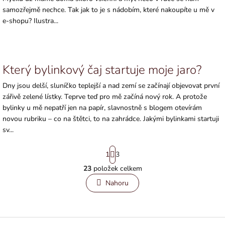
samozřejmě nechce. Tak jak to je s nádobím, které nakoupíte u mě v
e-shopu? Ilustra...
Který bylinkový čaj startuje moje jaro?
Dny jsou delší, sluníčko teplejší a nad zemí se začínají objevovat první
zářivě zelené lístky. Teprve teď pro mě začíná nový rok. A protože
bylinky u mě nepatří jen na papír, slavnostně s blogem otevírám
novou rubriku – co na štětci, to na zahrádce. Jakými bylinkami startuji
sv...
S
1
3
t
r
23
položek celkem
O
á
v
n
Nahoru
l
k
o
á
v
d
á
a
Z